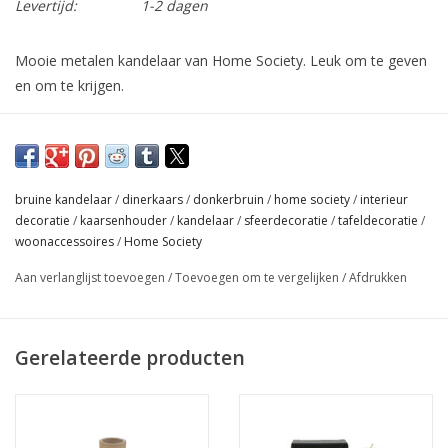
Levertijd:
1-2 dagen
Mooie metalen kandelaar van Home Society. Leuk om te geven
en om te krijgen.
Materiaal: Metaal
Afmetingen (cm): 6,5 x 6,5 x 23
Geschikt voor
de dinerkaarsen van Home Society
bruine kandelaar
/
dinerkaars
/
donkerbruin
/
home society
/
interieur
decoratie
/
kaarsenhouder
/
kandelaar
/
sfeerdecoratie
/
tafeldecoratie
/
woonaccessoires
/
Home Society
Aan verlanglijst toevoegen
/
Toevoegen om te vergelijken
/
Afdrukken
Gerelateerde producten