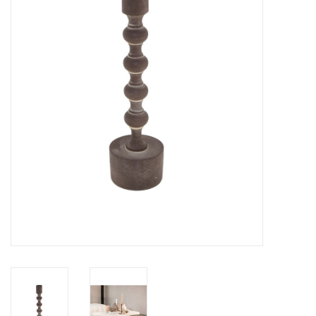
LED Kaarsen
Kaarsen accessoires
Relatiegeschenken & Bedankjes
Huisparfums
Sale
Blog
Merken