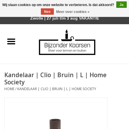
Wij slaan cookies op om onze website te verbeteren. Is dat akkoord?
Ja
Afhalen is mogelijk bij mijn winkel Trotz | Belvederelaan 107
Nee
Meer over cookies »
0 Artikelen - €0,00
Zwolle | 27 juli t/m 3 aug VAKANTIE
Home
Räder Design Stories
Kaarsen
Kandelaar | Clio | Bruin | L | Home
Geurkaarsen
Society
HOME
/
KANDELAAR | CLIO | BRUIN | L | HOME SOCIETY
Tafelhaarden
Sfeer voor Buiten
Kaarsenhouders