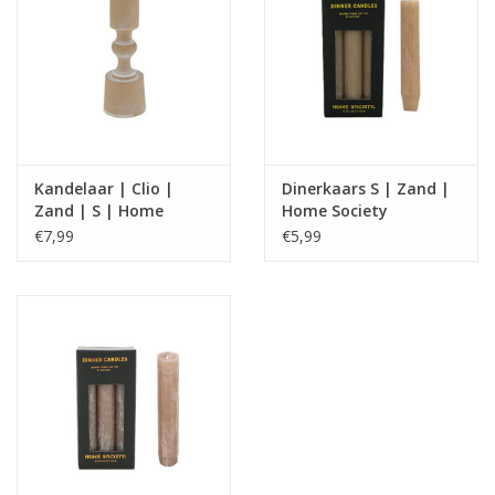
Kandelaar | Clio |
Dinerkaars S | Zand |
Zand | S | Home
Home Society
Society
€7,99
€5,99