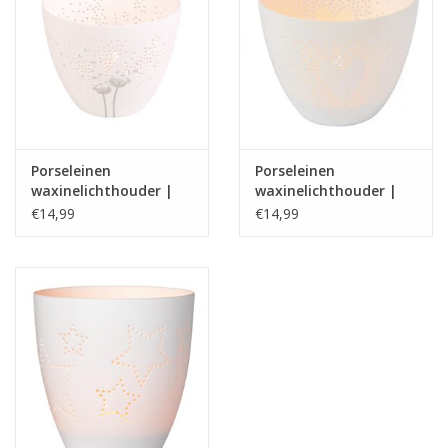
~ Eventueel met de hand afwassen
Porseleinen
Porseleinen
waxinelichthouder |
waxinelichthouder |
Poetry light |
Poetry light | hart |
€14,99
€14,99
Dandelion | Rader
Rader