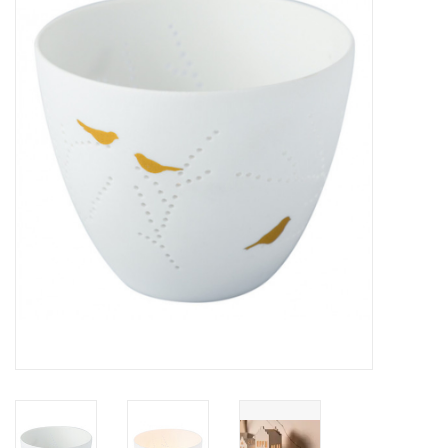
LED Kaarsen
Kaarsen accessoires
Relatiegeschenken & Bedankjes
Huisparfums
Sale
Blog
Merken