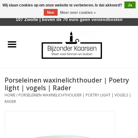
Wij slaan cookies op om onze website te verbeteren. Is dat akkoord?
Ja
Afhalen is mogelijk bij Trotz Woon & Cadeau | Belvederelaan
Nee
Meer over cookies »
0 Artikelen - €0,00
107 Zwolle | boven de 70 euro geen verzendkosten
Home
Räder Design Stories
Kaarsen
Porseleinen waxinelichthouder | Poetry
Geurkaarsen
light | vogels | Rader
HOME
/
PORSELEINEN WAXINELICHTHOUDER | POETRY LIGHT | VOGELS |
Tafelhaarden
RADER
Sfeer voor Buiten
Kaarsenhouders