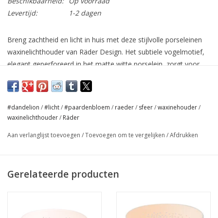
Beschikbaarheid:
Op voorraad
Levertijd:
1-2 dagen
Breng zachtheid en licht in huis met deze stijlvolle porseleinen
waxinelichthouder van Räder Design. Het subtiele vogelmotief,
elegant geperforeerd in het matte witte porselein, zorgt voor
een warm en sfeervol lichteffect zodra je een theelichtje
aansteekt.
De silhouetten van vogels in vlucht symboliseren vrijheid, rust en
#dandelion
/
#licht
/
#paardenbloem
/
raeder
/
sfeer
/
waxinehouder
/
lichtheid – perfect als betekenisvol cadeau of als poëtisch detail
waxinelichthouder
/
Räder
in je interieur. Deze
waxinelichthouder
past moeiteloos in een
Aan verlanglijst toevoegen
/
Toevoegen om te vergelijken
/
Afdrukken
Scandinavisch, landelijk of modern interieur.
Verkrijgbaar in 2 maten
Gerelateerde producten
Design:
geperforeerde vogels in vlucht
~ Afmeting: Ø 8 cm en 6,5 cm hoog (S)
~ Afmeting: Ø 9 cm en 9 cm hoog (lL)
~ Materiaal: ongeglazuurd porselein