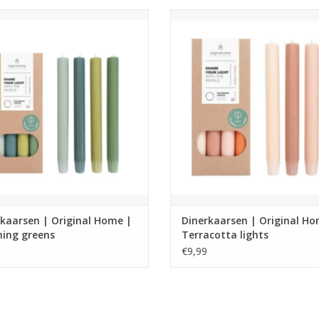
zame dinerkaarsen van Original
Duurzame dinerkaarsen van Ori
 handgemaakt, fairtrade en 100%
Home – handgemaakt, fairtrade 
lijk. Per 4 stuks, 8 uur brandtijd, in
natuurlijk. Per 4 stuks, 8 uur brandt
prachtige groene tinten.
prachtige terracotta tinten.
EVOEGEN AAN WINKELWAGEN
TOEVOEGEN AAN WINKELWA
kaarsen | Original Home |
Dinerkaarsen | Original Ho
hing greens
Terracotta lights
€9,99