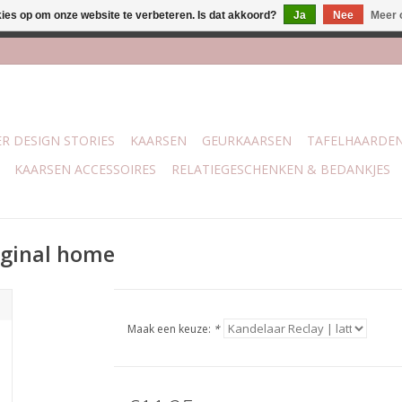
kies op om onze website te verbeteren. Is dat akkoord?
Ja
Nee
Meer 
lijk bij mijn winkel Trotz | Belvederelaan 107 Zwolle | 27 juli t/
R DESIGN STORIES
KAARSEN
GEURKAARSEN
TAFELHAARDE
KAARSEN ACCESSOIRES
RELATIEGESCHENKEN & BEDANKJES
riginal home
Maak een keuze:
*