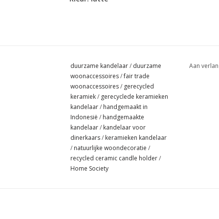
duurzame kandelaar
/
duurzame
Aan verlan
woonaccessoires
/
fair trade
woonaccessoires
/
gerecycled
keramiek
/
gerecyclede keramieken
kandelaar
/
handgemaakt in
Indonesië
/
handgemaakte
kandelaar
/
kandelaar voor
dinerkaars
/
keramieken kandelaar
/
natuurlijke woondecoratie
/
recycled ceramic candle holder
/
Home Society