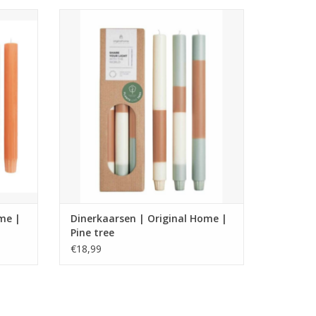
ginal
Duurzame dinerkaarsen van Original
en 100%
Home – handgemaakt, fairtrade en 100%
ijd, in
natuurlijk. Per 3 stuks, 18 tot 20 uur
brandtijd, in prachtige natuurlijke tinten.
GEN
TOEVOEGEN AAN WINKELWAGEN
me |
Dinerkaarsen | Original Home |
Pine tree
€18,99