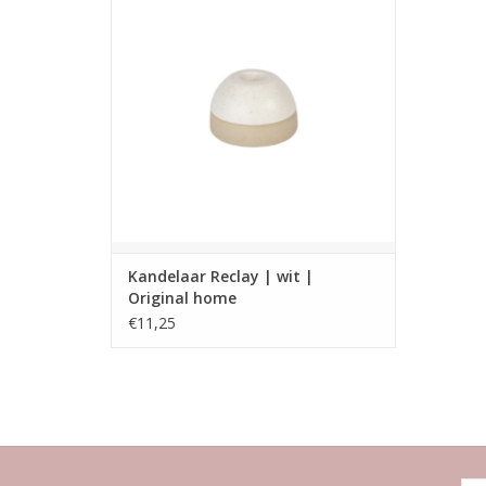
materialen.
Afmeting: L 8 x W 8 x H 5 cm
TOEVOEGEN AAN WINKELWAGEN
Kandelaar Reclay | wit |
Original home
€11,25