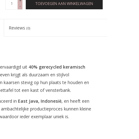
+
TOEVOEGEN AAN WINKELWAGEN
-
Reviews
(0)
vervaardigd uit
40% gerecycled keramisch
ven krijgt als duurzaam en stijlvol
 kaarsen stevig op hun plaats te houden en
ettafel tot een kast of vensterbank.
uceerd in
East Java, Indonesië
, en heeft een
 ambachtelijke productieproces kunnen kleine
 waardoor ieder exemplaar uniek is.