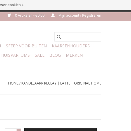
over cookies »
m 3 aug VAKANTIE
0 Artikelen - €0,00
Mijn account / Registreren
N
SFEER VOOR BUITEN
KAARSENHOUDERS
HUISPARFUMS
SALE
BLOG
MERKEN
HOME
/
KANDELAARR RECLAY | LATTE | ORIGINAL HOME