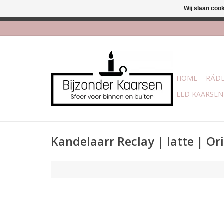
Wij slaan coo
Afhalen is moge
HOME
RÄDE
LED KAARSEN
Kandelaarr Reclay | latte | O