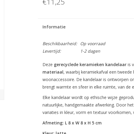
€11,25
Informatie
Beschikbaarheid:
Op voorraad
Levertijd:
1-2 dagen
Deze
gerecyclede keramieken kandelaar
is 
materiaal
, waarbij keramiekafval een tweede le
woonaccessoire. De kandelaar is ontworpen om
brengt warmte en sfeer in elke ruimte, van de e
Elke kandelaar wordt op ethische wijze geprod
natuurlijke, handgemaakte afwerking. Door het
variaties in kleur, vorm en textuur voorkomen,
Afmeting: L 8 x W 8 x H 5 cm
Kleur: latte