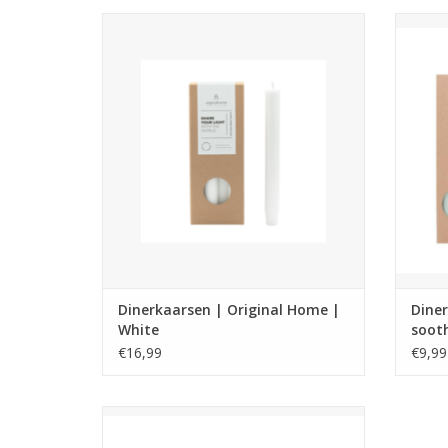
Duurzame dinerkaarsen van Original
Duur
Home – handgemaakt, fairtrade en 100%
Home –
natuurlijk. Per 10 stuks, 8 uur brandtijd, in
natuur
prachtige natuurlijke tinten.
TOEVOEGEN AAN WINKELWAGEN
TO
Dinerkaarsen | Original Home |
Diner
White
soot
€16,99
€9,99
Gerecyclede keramische kandelaar
gemaakt van 40 % hergebruikte