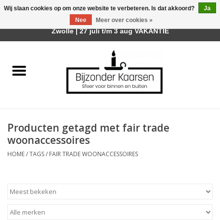
Wij slaan cookies op om onze website te verbeteren. Is dat akkoord?
Ja
Afhalen is mogelijk bij mijn winkel Trotz | Belvederelaan 107
Nee
Meer over cookies »
0 Artikelen - €0,00
Zwolle | 27 juli t/m 3 aug VAKANTIE
Home
Räder Design Stories
Kaarsen
Producten getagd met fair trade
Geurkaarsen
woonaccessoires
HOME
/
TAGS
/
FAIR TRADE WOONACCESSOIRES
Tafelhaarden
Sfeer voor Buiten
Kaarsenhouders