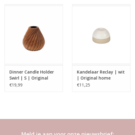
Dinner Candle Holder
Kandelaar Reclay | wit
Swirl | S | Original
| Original home
Home
€19,99
€11,25
Meld je aan voor onze nieuwsbrief: