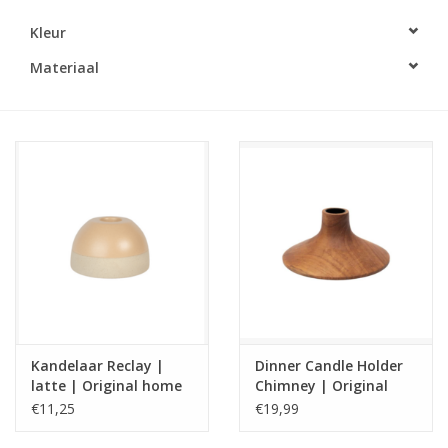
Kleur
LED Kaarsen
Materiaal
Kaarsen accessoires
Relatiegeschenken & Bedankjes
Huisparfums
Sale
Blog
Kandelaar Reclay |
Dinner Candle Holder
Merken
latte | Original home
Chimney | Original
Home
€11,25
€19,99