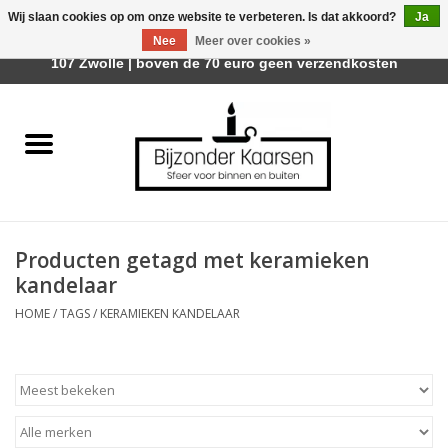
Wij slaan cookies op om onze website te verbeteren. Is dat akkoord?
Ja
Afhalen is mogelijk bij Trotz Woon & Cadeau | Belvederelaan
Nee
Meer over cookies »
0 Artikelen - €0,00
107 Zwolle | boven de 70 euro geen verzendkosten
Home
Räder Design Stories
Kaarsen
Producten getagd met keramieken
Geurkaarsen
kandelaar
HOME
/
TAGS
/
KERAMIEKEN KANDELAAR
Tafelhaarden
Sfeer voor Buiten
Kaarsenhouders