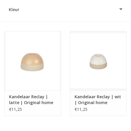
Kleur
LED Kaarsen
Kaarsen accessoires
Relatiegeschenken & Bedankjes
Huisparfums
Sale
Blog
Kandelaar Reclay |
Kandelaar Reclay | wit
latte | Original home
| Original home
€11,25
€11,25
Merken