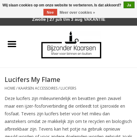
Wij slaan cookies op om onze website te verbeteren. Is dat akkoord?
Ja
Afhalen is mogelijk bij mijn winkel Trotz | Belvederelaan 107
Nee
Meer over cookies »
0 Artikelen - €0,00
Zwolle | 27 juli t/m 3 aug VAKANTIE
Home
Räder Design Stories
Kaarsen
Lucifers My Flame
Geurkaarsen
HOME
/
KAARSEN ACCESSOIRES
/
LUCIFERS
Deze lucifers zijn milieuvriendelijk en bevatten geen zwavel
Tafelhaarden
maar een ijzer-fosforverbinding die ontleedt tot ijzeroxide en
fosfaat. Tevens zijn lucifers beter voor het milieu dan
Sfeer voor Buiten
aanstekers omdat ze makkelijk zijn om te recyclen en biologisch
afbreekbaar zijn. Tevens kan het potje na gebruik opnieuw
Kaarsenhouders
gevuld worden of voor andere doeleinden worden gebruikt zoals