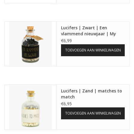
Lucifers | Zwart | Een
vlammend nieuwjaar | My
Flame
€6,99
TOEVOEGEN AAN WINKELWAGEN
Lucifers | Zand | matches to
match
€6,95
TOEVOEGEN AAN WINKELWAGEN