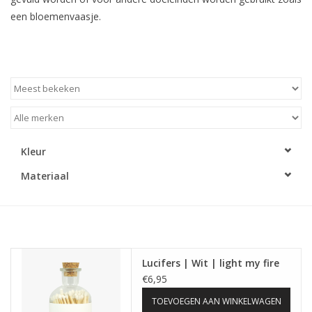
een bloemenvaasje.
LED Kaarsen
Kaarsen accessoires
Relatiegeschenken & Bedankjes
Huisparfums
Kleur
Materiaal
Sale
Blog
Lucifers | Wit | light my fire
Merken
€6,95
TOEVOEGEN AAN WINKELWAGEN