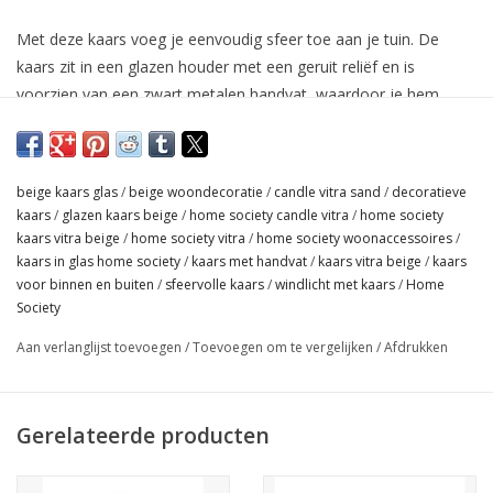
Met deze kaars voeg je eenvoudig sfeer toe aan je tuin. De
kaars zit in een glazen houder met een geruit reliëf en is
voorzien van een zwart metalen handvat, waardoor je hem
gemakkelijk kunt verplaatsen of ophangen. Door de neutrale
beige kleur past de kaars in vrijwel iedere woonstijl. Na het
opbranden van de kaars kan het glas ook gebruikt worden als
beige kaars glas
/
beige woondecoratie
/
candle vitra sand
/
decoratieve
decoratief windlicht of vaasje.
kaars
/
glazen kaars beige
/
home society candle vitra
/
home society
kaars vitra beige
/
home society vitra
/
home society woonaccessoires
/
kaars in glas home society
/
kaars met handvat
/
kaars vitra beige
/
kaars
Afmetingen: 21,5 x 9,7 x 9,7 cm
voor binnen en buiten
/
sfeervolle kaars
/
windlicht met kaars
/
Home
Society
Aan verlanglijst toevoegen
/
Toevoegen om te vergelijken
/
Afdrukken
Gerelateerde producten