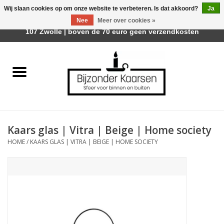
Wij slaan cookies op om onze website te verbeteren. Is dat akkoord?
Ja
Afhalen is mogelijk bij Trotz Woon & Cadeau | Belvederelaan
Nee
Meer over cookies »
0 Artikelen - €0,00
107 Zwolle | boven de 70 euro geen verzendkosten
Home
Räder Design Stories
Kaarsen
Kaars glas | Vitra | Beige | Home society
Geurkaarsen
HOME
/
KAARS GLAS | VITRA | BEIGE | HOME SOCIETY
Tafelhaarden
Sfeer voor Buiten
Kaarsenhouders