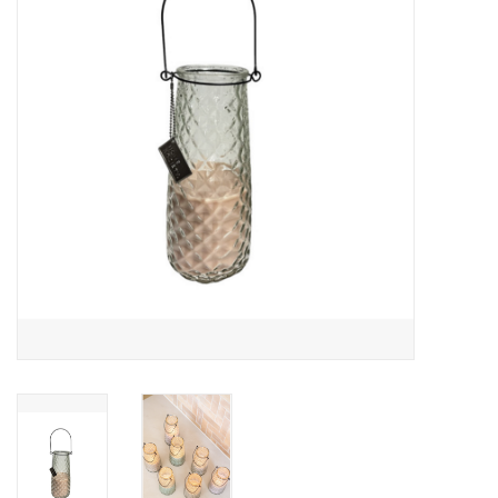
LED Kaarsen
Kaarsen accessoires
Relatiegeschenken & Bedankjes
Huisparfums
Sale
Blog
Merken