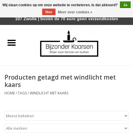
Wij slaan cookies op om onze website te verbeteren. Is dat akkoord?
Ja
Afhalen is mogelijk bij Trotz Woon & Cadeau | Belvederelaan
Nee
Meer over cookies »
0 Artikelen - €0,00
107 Zwolle | boven de 70 euro geen verzendkosten
Home
Räder Design Stories
Kaarsen
Producten getagd met windlicht met
Geurkaarsen
kaars
HOME
/
TAGS
/
WINDLICHT MET KAARS
Tafelhaarden
Sfeer voor Buiten
Kaarsenhouders