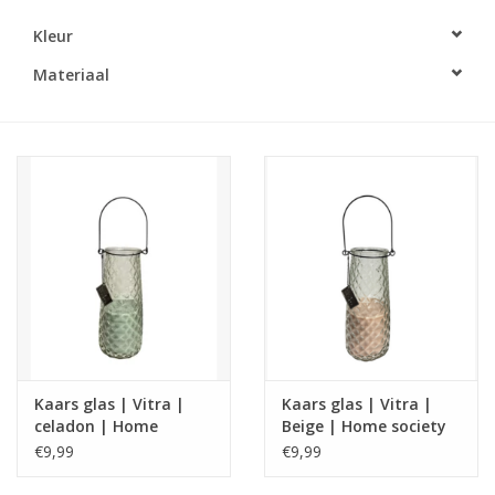
Kleur
LED Kaarsen
Materiaal
Kaarsen accessoires
Relatiegeschenken & Bedankjes
Huisparfums
Sale
Blog
Kaars glas | Vitra |
Kaars glas | Vitra |
Merken
celadon | Home
Beige | Home society
society
€9,99
€9,99