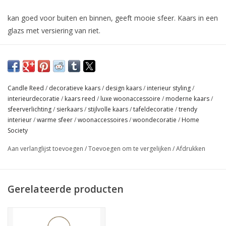
kan goed voor buiten en binnen, geeft mooie sfeer. Kaars in een
glazs met versiering van riet.
afmeting: 20,6 x 7,1 x 7,1
materiaal: glas, paraffine
Candle Reed
/
decoratieve kaars
/
design kaars
/
interieur styling
/
interieurdecoratie
/
kaars reed
/
luxe woonaccessoire
/
moderne kaars
/
sfeerverlichting
/
sierkaars
/
stijlvolle kaars
/
tafeldecoratie
/
trendy
interieur
/
warme sfeer
/
woonaccessoires
/
woondecoratie
/
Home
Society
Aan verlanglijst toevoegen
/
Toevoegen om te vergelijken
/
Afdrukken
Gerelateerde producten