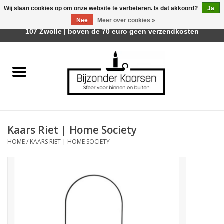
Wij slaan cookies op om onze website te verbeteren. Is dat akkoord?
Ja
Afhalen is mogelijk bij Trotz Woon & Cadeau | Belvederelaan
Nee
Meer over cookies »
0 Artikelen - €0,00
107 Zwolle | boven de 70 euro geen verzendkosten
Home
Räder Design Stories
Kaarsen
Kaars Riet | Home Society
Geurkaarsen
HOME
/
KAARS RIET | HOME SOCIETY
Tafelhaarden
Sfeer voor Buiten
Kaarsenhouders