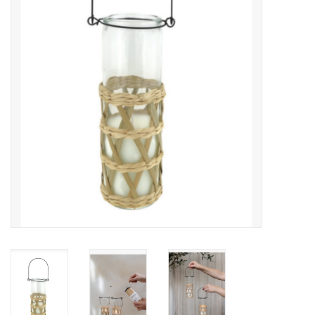
LED Kaarsen
Kaarsen accessoires
Relatiegeschenken & Bedankjes
Huisparfums
Sale
Blog
Merken