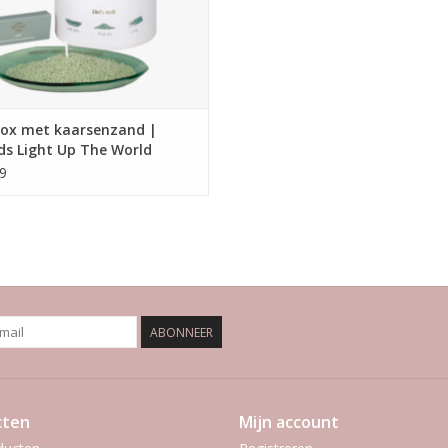
box met kaarsenzand |
ds Light Up The World
9
ABONNEER
cten
Mijn account