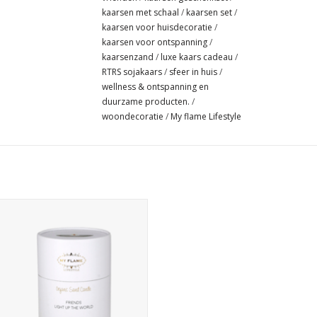
kaarsen met schaal
/
kaarsen set
/
kaarsen voor huisdecoratie
/
kaarsen voor ontspanning
/
kaarsenzand
/
luxe kaars cadeau
/
RTRS sojakaars
/
sfeer in huis
/
wellness & ontspanning en
duurzame producten.
/
woondecoratie
/
My flame Lifestyle
g sfeer in huis met de My Flame
tbox met kaarsenzand in schaal.
ef 200 g biologische wax en 6 lontjes
goed voor ca. 12 keer gebruik.
EVOEGEN AAN WINKELWAGEN