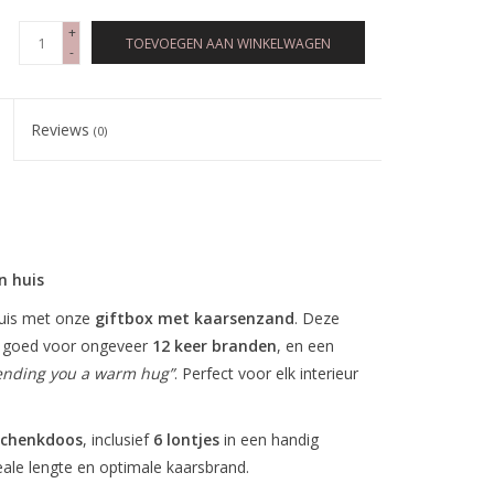
+
TOEVOEGEN AAN WINKELWAGEN
-
Reviews
(0)
n huis
huis met onze
giftbox met kaarsenzand
. Deze
, goed voor ongeveer
12 keer branden
, en een
ending you a warm hug”
. Perfect voor elk interieur
schenkdoos
, inclusief
6 lontjes
in een handig
deale lengte en optimale kaarsbrand.