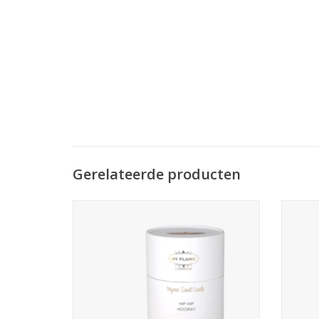
Gerelateerde producten
Breng sfeer in huis met de My Flame
Bren
giftbox met kaarsenzand in gouden
gif
schaal. Inclusief 200 g biologische wax en
Inclusi
6 lontjes – goed voor ca. 12 keer gebruik.
– 
TOEVOEGEN AAN WINKELWAGEN
TO