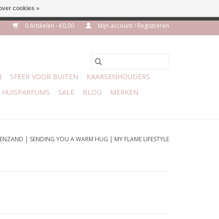
over cookies »
m 3 aug VAKANTIE
0 Artikelen - €0,00
Mijn account / Registreren
N
SFEER VOOR BUITEN
KAARSENHOUDERS
HUISPARFUMS
SALE
BLOG
MERKEN
ENZAND | SENDING YOU A WARM HUG | MY FLAME LIFESTYLE