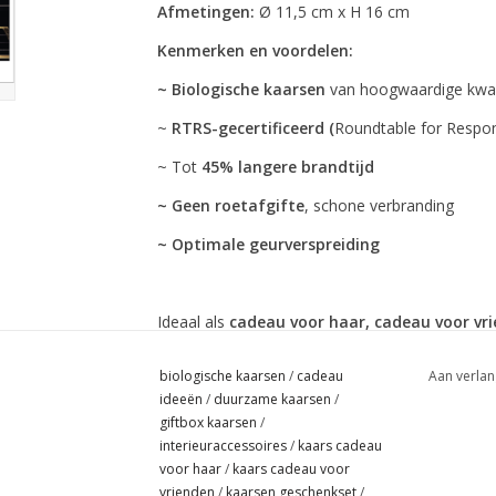
Afmetingen:
Ø 11,5 cm x H 16 cm
Kenmerken en voordelen:
~ Biologische kaarsen
van hoogwaardige kwali
~
RTRS-gecertificeerd (
Roundtable for Respon
~ Tot
45% langere brandtijd
~ Geen roetafgifte
, schone verbranding
~ Optimale geurverspreiding
Ideaal als
cadeau voor haar, cadeau voor vr
biologische kaarsen
/
cadeau
Aan verlan
ideeën
/
duurzame kaarsen
/
giftbox kaarsen
/
interieuraccessoires
/
kaars cadeau
voor haar
/
kaars cadeau voor
vrienden
/
kaarsen geschenkset
/