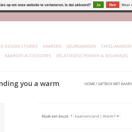
kies op om onze website te verbeteren. Is dat akkoord?
Ja
Nee
Meer 
lijk bij mijn winkel Trotz | Belvederelaan 107 Zwolle | 27 juli t/
R DESIGN STORIES
KAARSEN
GEURKAARSEN
TAFELHAARDE
KAARSEN ACCESSOIRES
RELATIEGESCHENKEN & BEDANKJES
ending you a warm
HOME
/
GIFTBOX MET KAARS
Maak een keuze:
*