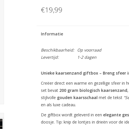
€19,99
Informatie
Beschikbaarheid:
Op voorraad
Levertijd:
1-2 dagen
Unieke kaarsenzand giftbox – Breng sfeer i
Creëer direct een warme en gezellige sfeer in 
set bevat
200 gram biologisch kaarsenzand
stijlvolle
gouden kaarsschaal
met de tekst
“S
en als luxe cadeau.
De giftbox wordt geleverd in een
elegante ge
doosje. Tip: knip de lontjes in drieën voor de i