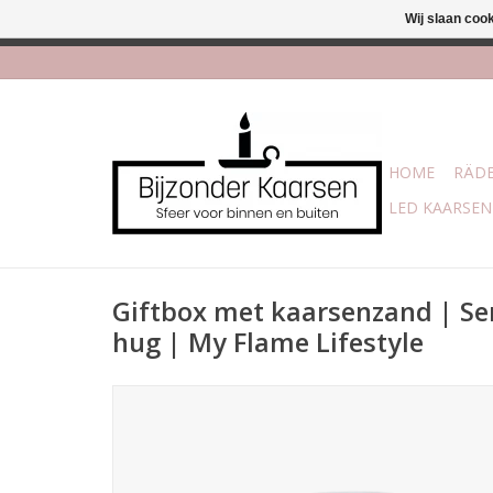
Wij slaan coo
Afhalen is moge
HOME
RÄDE
LED KAARSEN
Giftbox met kaarsenzand | S
hug | My Flame Lifestyle