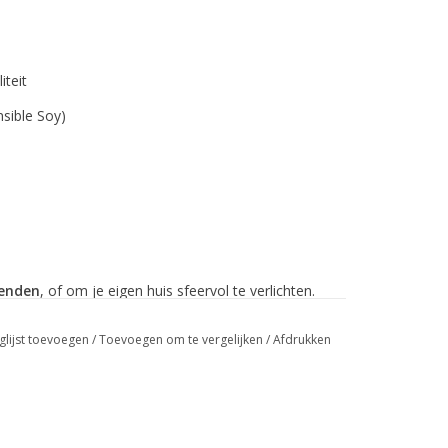
teit
sible Soy)
ienden
, of om je eigen huis sfeervol te verlichten.
glijst toevoegen
/
Toevoegen om te vergelijken
/
Afdrukken