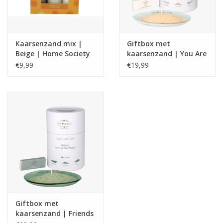
Kaarsenzand mix |
Giftbox met
Beige | Home Society
kaarsenzand | You Are
Sand-Tastic
€9,99
€19,99
Giftbox met
kaarsenzand | Friends