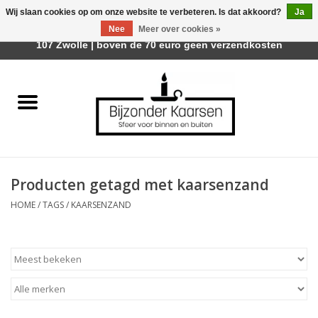
Wij slaan cookies op om onze website te verbeteren. Is dat akkoord?
Ja
Afhalen is mogelijk bij Trotz Woon & Cadeau | Belvederelaan
Nee
Meer over cookies »
0 Artikelen - €0,00
107 Zwolle | boven de 70 euro geen verzendkosten
Home
Räder Design Stories
Kaarsen
Producten getagd met kaarsenzand
Geurkaarsen
HOME
/
TAGS
/
KAARSENZAND
Tafelhaarden
Sfeer voor Buiten
Kaarsenhouders