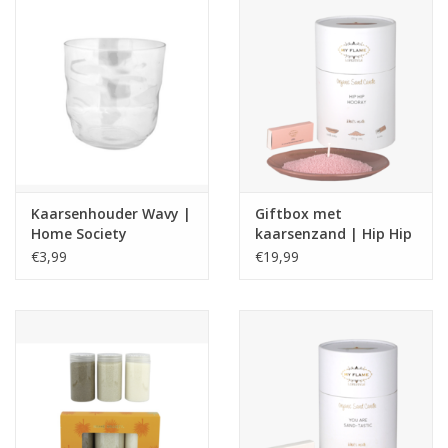
Kaarsenhouder Wavy |
Giftbox met
Home Society
kaarsenzand | Hip Hip
Hooray
€3,99
€19,99