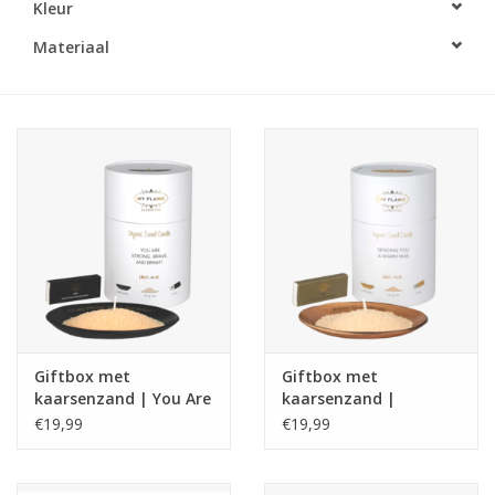
Kleur
LED Kaarsen
Materiaal
Kaarsen accessoires
Relatiegeschenken & Bedankjes
Huisparfums
Sale
Blog
Giftbox met
Giftbox met
kaarsenzand | You Are
kaarsenzand |
Merken
Strong , Brave And
Sending you a warm
€19,99
€19,99
Bright
hug