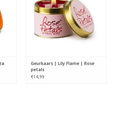
GEN
TOEVOEGEN AAN WINKELWAGEN
iza
Geurkaars | Lily Flame | Rose
petals
€14,99