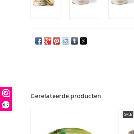
Gerelateerde producten
9,7
Brandtijd 35 uur Afmeting: 7.7 x 6.6 cm
Vier 
SALE
Da
br