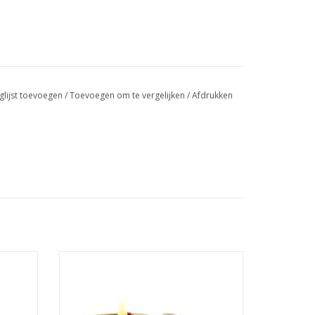
glijst toevoegen
/
Toevoegen om te vergelijken
/
Afdrukken
 voordat u de vlam dooft.
e overtollige lont niet terugvallen in de was.
e Lily-
“Geniet van de Lily-Flame Rozenblaadjes
 blazen om te voorkomen dat de lont gaat smeulen.
geur,
geurkaars. Sterk maar zacht, luxueus en
 en
romantisch. Brandtijd 35 uur, afmetingen
e toevoeging aan je eigen interieur.
7,7 x 6,6 cm.