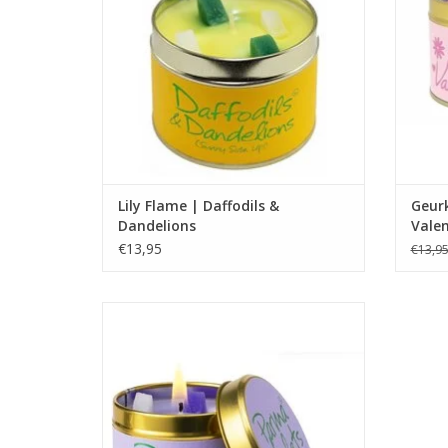
TO
Lily Flame | Daffodils &
Geurk
Dandelions
Valen
€13,95
€13,9
Beleef de zorgeloze geur van Parma
Viooltjes. Zoet, nostalgisch en luxueus.
Brandtijd 35 uur, afmetingen 7,7 x 6,6 cm.”
TOEVOEGEN AAN WINKELWAGEN