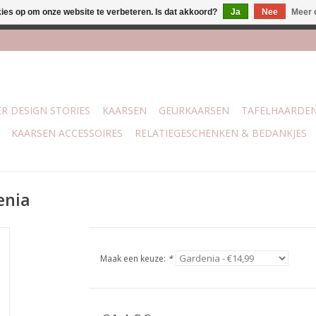
kies op om onze website te verbeteren. Is dat akkoord?
Ja
Nee
Meer 
j Trotz Woon & Cadeau | Belvederelaan 107 Zwolle | boven de 70 
R DESIGN STORIES
KAARSEN
GEURKAARSEN
TAFELHAARDE
KAARSEN ACCESSOIRES
RELATIEGESCHENKEN & BEDANKJES
enia
Maak een keuze:
*