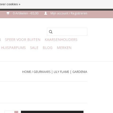
over cookies »
euro geen verzendkosten
0 Artikelen - €0,00
Mijn account / Registreren
N
SFEER VOOR BUITEN
KAARSENHOUDERS
HUISPARFUMS
SALE
BLOG
MERKEN
HOME
/
GEURKAARS | LILY FLAME | GARDENIA