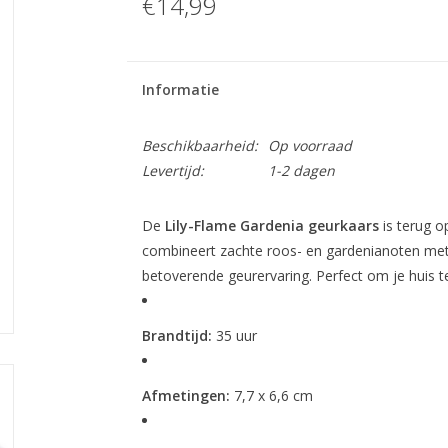
€14,99
Informatie
Beschikbaarheid:
Op voorraad
Levertijd:
1-2 dagen
De
Lily-Flame Gardenia geurkaars
is terug o
combineert zachte roos- en gardenianoten met 
betoverende geurervaring. Perfect om je huis t
Brandtijd:
35 uur
Afmetingen:
7,7 x 6,6 cm