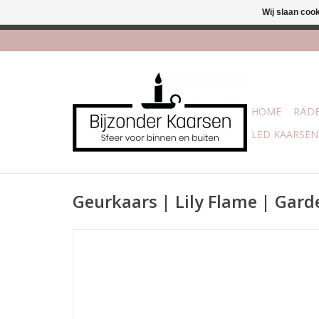
Wij slaan coo
Afhalen is mogelijk bi
HOME
RÄDE
LED KAARSEN
Geurkaars | Lily Flame | Gard