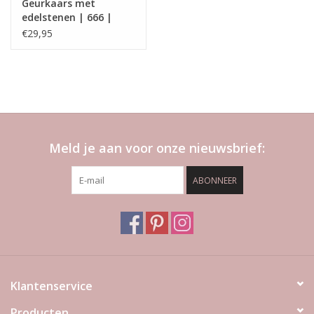
Geurkaars met
edelstenen | 666 |
Manifest Candle |
€29,95
ExclusJess
Meld je aan voor onze nieuwsbrief:
ABONNEER
Klantenservice
Producten