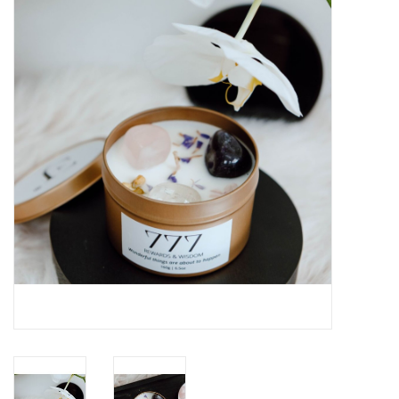
LED Kaarsen
Kaarsen accessoires
Relatiegeschenken & Bedankjes
Huisparfums
Sale
Blog
Merken