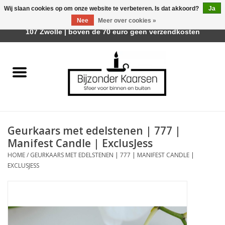
Wij slaan cookies op om onze website te verbeteren. Is dat akkoord?
Ja
Afhalen is mogelijk bij Trotz Woon & Cadeau | Belvederelaan
Nee
Meer over cookies »
0 Artikelen - €0,00
107 Zwolle | boven de 70 euro geen verzendkosten
Home
Räder Design Stories
Kaarsen
Geurkaars met edelstenen | 777 |
Geurkaarsen
Manifest Candle | ExclusJess
HOME
/
GEURKAARS MET EDELSTENEN | 777 | MANIFEST CANDLE |
Tafelhaarden
EXCLUSJESS
Sfeer voor Buiten
Kaarsenhouders