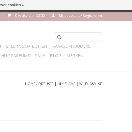
over cookies »
euro geen verzendkosten
0 Artikelen - €0,00
Mijn account / Registreren
N
SFEER VOOR BUITEN
KAARSENHOUDERS
HUISPARFUMS
SALE
BLOG
MERKEN
HOME
/
DIFFUSER | LILY FLAME | WILD JASMINE