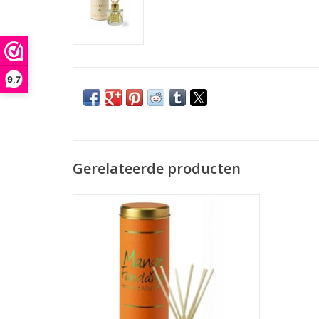
9,7
Gerelateerde producten
100 ml
Zoals alle producten van Lily-Flame is
deze Reed Diffuser dierproefvrij en
veganistisch vriendelijk!