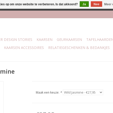
kies op om onze website te verbeteren. Is dat akkoord?
Ja
Nee
Meer 
j Trotz Woon & Cadeau | Belvederelaan 107 Zwolle | boven de 70 
R DESIGN STORIES
KAARSEN
GEURKAARSEN
TAFELHAARDE
KAARSEN ACCESSOIRES
RELATIEGESCHENKEN & BEDANKJES
asmine
Maak een keuze:
*