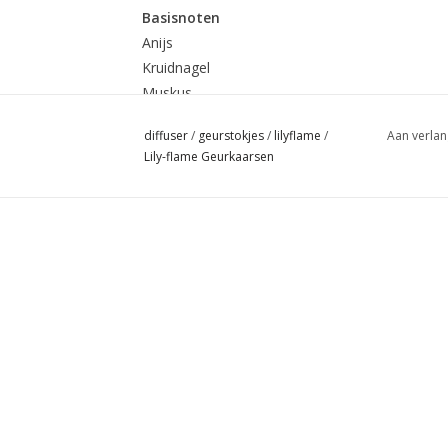
Basisnoten
Anijs
Kruidnagel
Muskus
diffuser
/
geurstokjes
/
lilyflame
/
Aan verlan
Middelste noten
Lily-flame Geurkaarsen
Oranje Bloem
Jasmijn
balsamico
Topnoten
Hyacint