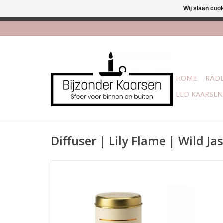
Wij slaan coo
Afhalen is mogelijk bi
HOME
RÄDE
LED KAARSEN
Diffuser | Lily Flame | Wild J