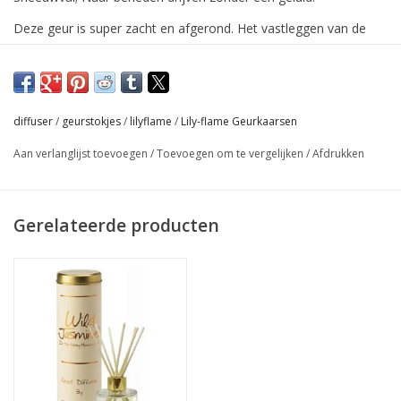
Deze geur is super zacht en afgerond. Het vastleggen van de
bijzondere rust die hoort bij de eerste sneeuw van het jaar.
Een van de geweldige dingen van onze Reed Diffusers is dat,
omdat er geen vlam is, je ze onbeheerd kunt achterlaten en dat
diffuser
/
geurstokjes
/
lilyflame
/
Lily-flame Geurkaarsen
ze weken en weken meegaan!
Aan verlanglijst toevoegen
/
Toevoegen om te vergelijken
/
Afdrukken
100 ml geur
Zoals alle producten van Lily-Flame is deze Reed Diffuser
dierproefvrij en veganistisch vriendelijk!
Gerelateerde producten
Basisnoten
Houtachtig
Muskus
Amber
Vanille
Tonka