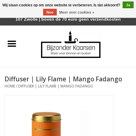
Wij slaan cookies op om onze website te verbeteren. Is dat akkoord?
Ja
Afhalen is mogelijk bij Trotz Woon & Cadeau | Belvederelaan
Nee
Meer over cookies »
0 Artikelen - €0,00
107 Zwolle | boven de 70 euro geen verzendkosten
Home
Räder Design Stories
Kaarsen
Diffuser | Lily Flame | Mango Fadango
Geurkaarsen
HOME
/
DIFFUSER | LILY FLAME | MANGO FADANGO
Tafelhaarden
Sfeer voor Buiten
Kaarsenhouders