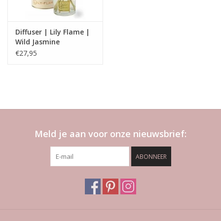
Middelste noten
Lavendel
Oranje bloesem
Diffuser | Lily Flame |
Wild Jasmine
Topnoten
€27,95
Bergamot
Kardemom
Kaneel
Komijn
Meld je aan voor onze nieuwsbrief:
ABONNEER