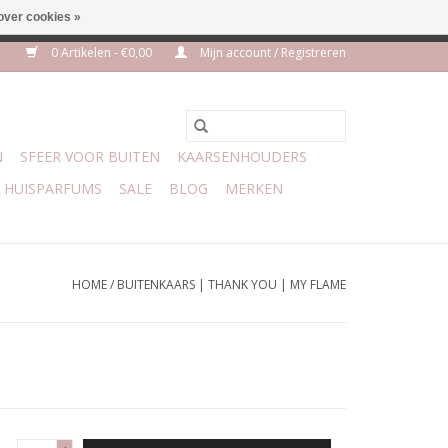
over cookies »
euro geen verzendkosten
0 Artikelen - €0,00
Mijn account / Registreren
N
SFEER VOOR BUITEN
KAARSENHOUDERS
HUISPARFUMS
SALE
BLOG
MERKEN
HOME
/
BUITENKAARS | THANK YOU | MY FLAME