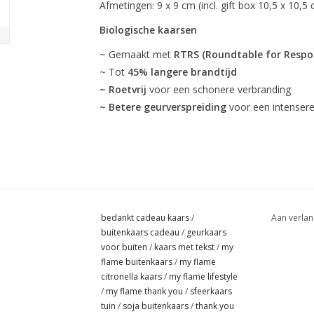
Afmetingen: 9 x 9 cm (incl. gift box 10,5 x 10,5
Biologische kaarsen
~ Gemaakt met
RTRS (Roundtable for Respon
~ Tot
45% langere brandtijd
~ Roetvrij
voor een schonere verbranding
~ Betere geurverspreiding
voor een intensere
bedankt cadeau kaars
/
Aan verlan
buitenkaars cadeau
/
geurkaars
voor buiten
/
kaars met tekst
/
my
flame buitenkaars
/
my flame
citronella kaars
/
my flame lifestyle
/
my flame thank you
/
sfeerkaars
tuin
/
soja buitenkaars
/
thank you