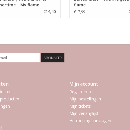
ertime | My flame
flame
€14,40
9
€17,99
ABONNEER
cten
Mijn account
ducten
Registreren
producten
Mijn bestellingen
ingen
Mijn tickets
Mijn verlanglijst
Herroeping aanvragen
d