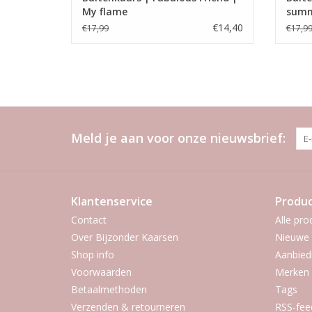
My flame
summ
€14,40
€17,99
€17,9
Meld je aan voor onze nieuwsbrief:
Klantenservice
Produ
Contact
Alle pro
Over Bijzonder Kaarsen
Nieuwe 
Shop info
Aanbied
Voorwaarden
Merken
Betaalmethoden
Tags
Verzenden & retourneren
RSS-fee