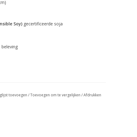
 cm)
sible Soy)
gecertificeerde soja
 beleving
glijst toevoegen
/
Toevoegen om te vergelijken
/
Afdrukken