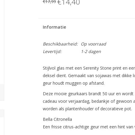
€14,40
€17,99
Informatie
Beschikbaarheid:
Op voorraad
Levertijd:
1-2 dagen
Stijlvol glas met een Serenity Stone print en e
deksel dient. Gemaakt van sojawas met dikke lon
geur houdt muggen op afstand.
Deze mooie geurkaars brandt 50 uur en wordt ge
cadeau voor verjaardag, bedankje of gewoon als
worden als plantenhouder of decoratieve pot.
Bella Citronella
Een frisse citrus-achtige geur met een hint van 