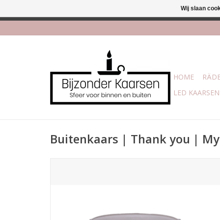
Wij slaan coo
Afhalen is mogelijk bi
HOME
RÄDE
LED KAARSEN
Buitenkaars | Thank you | My