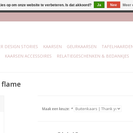
kies op om onze website te verbeteren. Is dat akkoord?
Ja
Nee
Meer 
j Trotz Woon & Cadeau | Belvederelaan 107 Zwolle | boven de 70 
R DESIGN STORIES
KAARSEN
GEURKAARSEN
TAFELHAARDE
KAARSEN ACCESSOIRES
RELATIEGESCHENKEN & BEDANKJES
 flame
Maak een keuze:
*