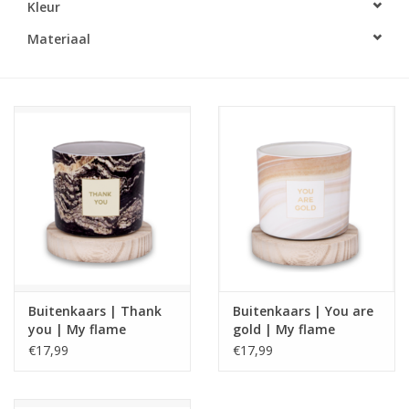
Kleur
LED Kaarsen
Materiaal
Kaarsen accessoires
Relatiegeschenken & Bedankjes
Huisparfums
Sale
Blog
Buitenkaars | Thank
Buitenkaars | You are
you | My flame
gold | My flame
Merken
€17,99
€17,99