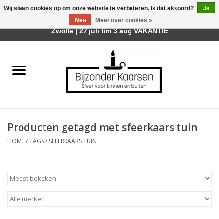
Wij slaan cookies op om onze website te verbeteren. Is dat akkoord?
Ja
Afhalen is mogelijk bij mijn winkel Trotz | Belvederelaan 107
Nee
Meer over cookies »
0 Artikelen - €0,00
Zwolle | 27 juli t/m 3 aug VAKANTIE
Home
Räder Design Stories
Kaarsen
Producten getagd met sfeerkaars tuin
Geurkaarsen
HOME
/
TAGS
/
SFEERKAARS TUIN
Tafelhaarden
Sfeer voor Buiten
Kaarsenhouders