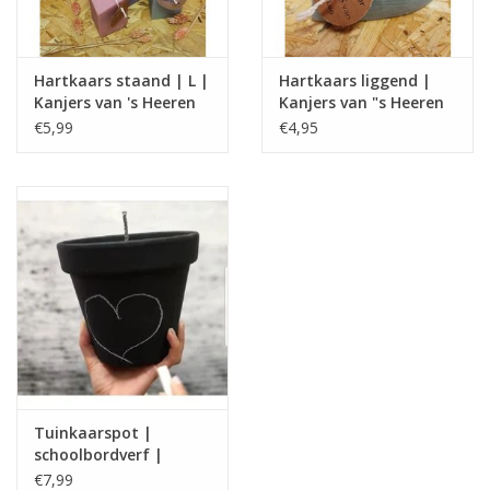
Hartkaars staand | L |
Hartkaars liggend |
Kanjers van 's Heeren
Kanjers van "s Heeren
Loo
Loo
€5,99
€4,95
Tuinkaarspot |
schoolbordverf |
Kanjers van 's Heeren
€7,99