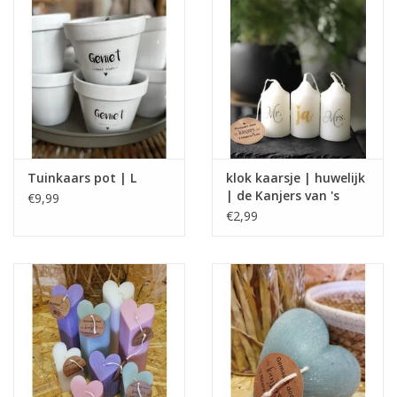
Tuinkaars pot | L
klok kaarsje | huwelijk
| de Kanjers van 's
€9,99
Heeren Loo
€2,99