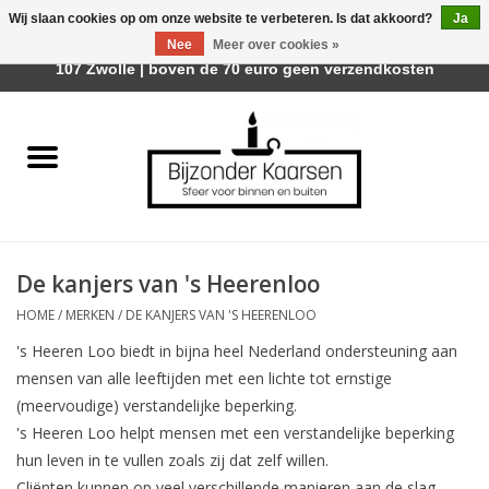
Wij slaan cookies op om onze website te verbeteren. Is dat akkoord?
Ja
Afhalen is mogelijk bij Trotz Woon & Cadeau | Belvederelaan
Nee
Meer over cookies »
0 Artikelen - €0,00
107 Zwolle | boven de 70 euro geen verzendkosten
Home
Räder Design Stories
Kaarsen
De kanjers van 's Heerenloo
Geurkaarsen
HOME
/
MERKEN
/
DE KANJERS VAN 'S HEERENLOO
's Heeren Loo biedt in bijna heel Nederland ondersteuning aan
Tafelhaarden
mensen van alle leeftijden met een lichte tot ernstige
(meervoudige) verstandelijke beperking.
Sfeer voor Buiten
's Heeren Loo helpt mensen met een verstandelijke beperking
hun leven in te vullen zoals zij dat zelf willen.
Kaarsenhouders
Cliënten kunnen op veel verschillende manieren aan de slag