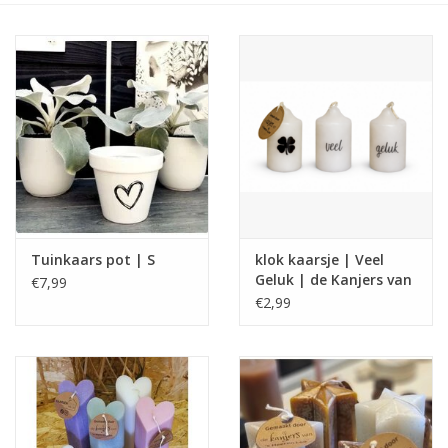
Tuinkaars pot | S
klok kaarsje | Veel
Geluk | de Kanjers van
€7,99
's Heeren Loo
€2,99