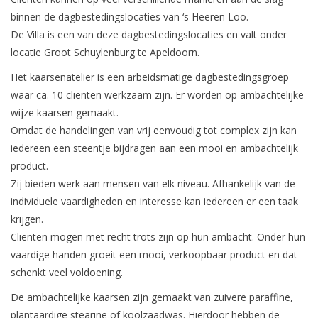
binnen de dagbestedingslocaties van ‘s Heeren Loo.
LED Kaarsen
De Villa is een van deze dagbestedingslocaties en valt onder
locatie Groot Schuylenburg te Apeldoorn.
Kaarsen accessoires
Het kaarsenatelier is een arbeidsmatige dagbestedingsgroep
waar ca. 10 cliënten werkzaam zijn. Er worden op ambachtelijke
Relatiegeschenken & Bedankjes
wijze kaarsen gemaakt.
Omdat de handelingen van vrij eenvoudig tot complex zijn kan
iedereen een steentje bijdragen aan een mooi en ambachtelijk
Huisparfums
product.
Zij bieden werk aan mensen van elk niveau. Afhankelijk van de
Sale
individuele vaardigheden en interesse kan iedereen er een taak
krijgen.
Blog
Cliënten mogen met recht trots zijn op hun ambacht. Onder hun
vaardige handen groeit een mooi, verkoopbaar product en dat
Merken
schenkt veel voldoening.
De ambachtelijke kaarsen zijn gemaakt van zuivere paraffine,
plantaardige stearine of koolzaadwas. Hierdoor hebben de