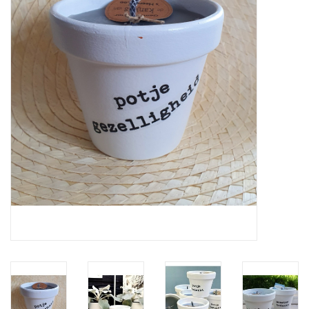
LED Kaarsen
Kaarsen accessoires
Relatiegeschenken & Bedankjes
Huisparfums
Sale
Blog
Merken