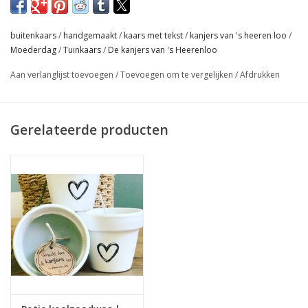
Wanneer niet voorradig, dan is de levertijd ongeveer 2-3
buitenkaars
/
handgemaakt
/
kaars met tekst
/
kanjers van 's heeren loo
/
weken!
Moederdag
/
Tuinkaars
/
De kanjers van 's Heerenloo
Bij grote aantallen graag even contact opnemen,
Aan verlanglijst toevoegen
/
Toevoegen om te vergelijken
/
Afdrukken
verzendkosten in overleg!
Gerelateerde producten