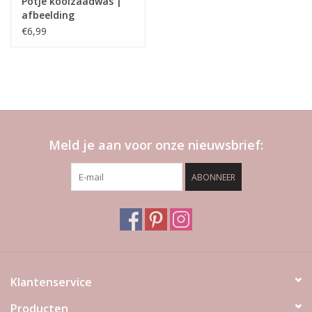
Potje koolzaadwas |
afbeelding
€6,99
Meld je aan voor onze nieuwsbrief:
ABONNEER
Klantenservice
Producten