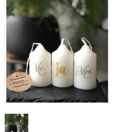
LED Kaarsen
Kaarsen accessoires
Relatiegeschenken & Bedankjes
Huisparfums
Sale
Blog
Merken