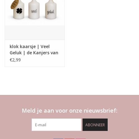
klok kaarsje | Veel
Geluk | de Kanjers van
's Heeren Loo
€2,99
Meld je aan voor onze nieuwsbrief:
ABONNEER