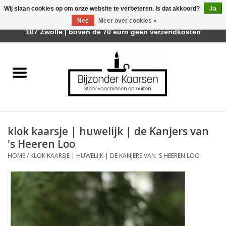
Wij slaan cookies op om onze website te verbeteren. Is dat akkoord?
Ja
Afhalen is mogelijk bij Trotz Woon & Cadeau | Belvederelaan
Nee
Meer over cookies »
0 Artikelen - €0,00
107 Zwolle | boven de 70 euro geen verzendkosten
Home
Räder Design Stories
Kaarsen
klok kaarsje | huwelijk | de Kanjers van
Geurkaarsen
's Heeren Loo
HOME
/
KLOK KAARSJE | HUWELIJK | DE KANJERS VAN 'S HEEREN LOO
Tafelhaarden
Sfeer voor Buiten
Kaarsenhouders