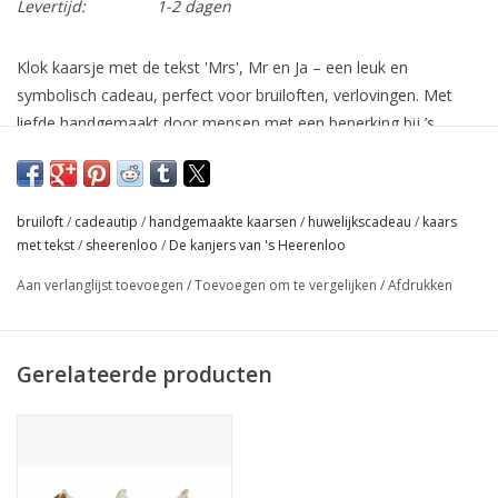
Levertijd:
1-2 dagen
Klok kaarsje met de tekst 'Mrs', Mr en Ja – een leuk en
symbolisch cadeau, perfect voor bruiloften, verlovingen. Met
liefde handgemaakt door mensen met een beperking bij ’s
Heeren Loo."
Hoogte : 8 cm
bruiloft
/
cadeautip
/
handgemaakte kaarsen
/
huwelijkscadeau
/
kaars
Doorsnee : 4 cm
met tekst
/
sheerenloo
/
De kanjers van 's Heerenloo
Aan verlanglijst toevoegen
/
Toevoegen om te vergelijken
/
Afdrukken
Gerelateerde producten