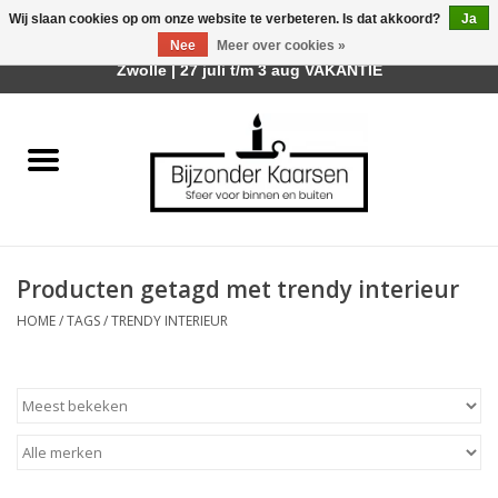
Wij slaan cookies op om onze website te verbeteren. Is dat akkoord?
Ja
Afhalen is mogelijk bij mijn winkel Trotz | Belvederelaan 107
Nee
Meer over cookies »
0 Artikelen - €0,00
Zwolle | 27 juli t/m 3 aug VAKANTIE
Home
Räder Design Stories
Kaarsen
Producten getagd met trendy interieur
Geurkaarsen
HOME
/
TAGS
/
TRENDY INTERIEUR
Tafelhaarden
Sfeer voor Buiten
Kaarsenhouders