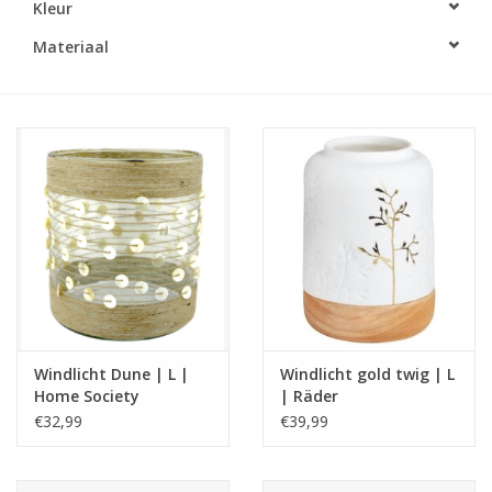
Kleur
LED Kaarsen
Materiaal
Kaarsen accessoires
Relatiegeschenken & Bedankjes
Huisparfums
Sale
Blog
Windlicht Dune | L |
Windlicht gold twig | L
Home Society
| Räder
Merken
€32,99
€39,99