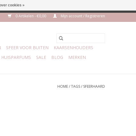
over cookies »
euro geen verzendkosten
0 Artikelen - €0,00
Mijn account / Registreren
N
SFEER VOOR BUITEN
KAARSENHOUDERS
HUISPARFUMS
SALE
BLOG
MERKEN
HOME
/
TAGS
/
SFEERHAARD