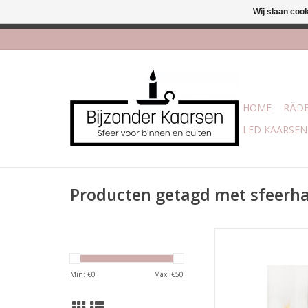
Wij slaan coo
Afhalen is mogelijk bi
HOME
RÄDE
LED KAARSEN
Producten getagd met sfeerh
Tafelhaard
Afmeting : 18 x
Brand op bio-et
Min: €
0
Max: €
50