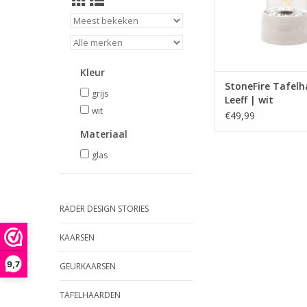
Kleur
StoneFire Tafelh
grijs
Leeff | wit
wit
€49,99
Materiaal
glas
RÄDER DESIGN STORIES
KAARSEN
9,7
GEURKAARSEN
TAFELHAARDEN