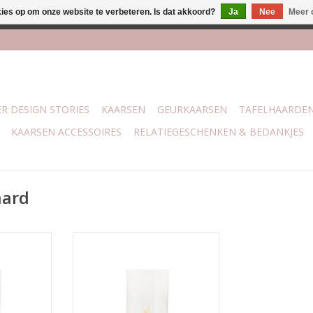
kies op om onze website te verbeteren. Is dat akkoord?
Ja
Nee
Meer 
j Trotz Woon & Cadeau | Belvederelaan 107 Zwolle | boven de 70 
R DESIGN STORIES
KAARSEN
GEURKAARSEN
TAFELHAARDE
KAARSEN ACCESSOIRES
RELATIEGESCHENKEN & BEDANKJES
aard
Tafelhaard
 29 cm
Afmeting : 18 x 29 cm
hanol
Brand op bio-ethanol
TOEVOEGEN AAN WINKELWAGEN