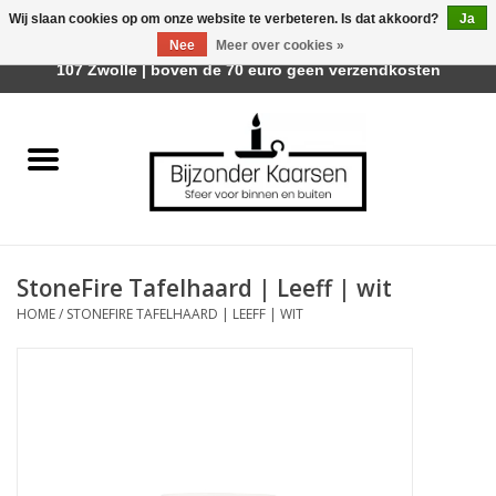
Wij slaan cookies op om onze website te verbeteren. Is dat akkoord?
Ja
Afhalen is mogelijk bij Trotz Woon & Cadeau | Belvederelaan
Nee
Meer over cookies »
0 Artikelen - €0,00
107 Zwolle | boven de 70 euro geen verzendkosten
Home
Räder Design Stories
Kaarsen
StoneFire Tafelhaard | Leeff | wit
Geurkaarsen
HOME
/
STONEFIRE TAFELHAARD | LEEFF | WIT
Tafelhaarden
Sfeer voor Buiten
Kaarsenhouders