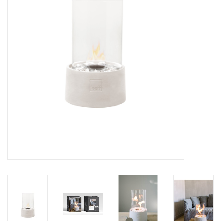
LED Kaarsen
Kaarsen accessoires
Relatiegeschenken & Bedankjes
Huisparfums
Sale
Blog
Merken