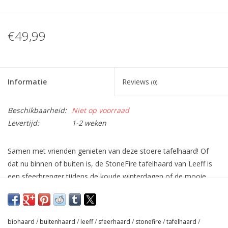
€49,99
Informatie
Reviews
(0)
Beschikbaarheid:
Niet op voorraad
Levertijd:
1-2 weken
Samen met vrienden genieten van deze stoere tafelhaard! Of
dat nu binnen of buiten is, de StoneFire tafelhaard van Leeff is
een sfeerbrenger tijdens de koude winterdagen of de mooie,
zwoele zomeravonden.
De tafelhaard brandt op bio-ethanol. Deze natuurlijke
brandstof geeft geen geur en/of roet af;
biohaard
/
buitenhaard
/
leeff
/
sfeerhaard
/
stonefire
/
tafelhaard
/
De Leeff Stonefire wordt geleverd inclusief steentjes en