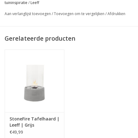
tuininspiratie
/
Leeff
vlamdover;
Aan verlanglijst toevoegen
/
Toevoegen om te vergelijken
/
Afdrukken
Zowel binnen als buiten te gebruiken en hierdoor perfect
voor ieder seizoen;
Voorzien van KIWA-keurmerk, en dat voelt wel zo veilig.
Gerelateerde producten
StoneFire Tafelhaard |
Leeff | Grijs
€49,99