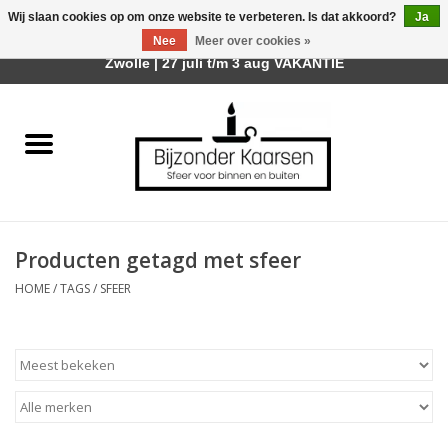
Wij slaan cookies op om onze website te verbeteren. Is dat akkoord?
Ja
Afhalen is mogelijk bij mijn winkel Trotz | Belvederelaan 107
Nee
Meer over cookies »
0 Artikelen - €0,00
Zwolle | 27 juli t/m 3 aug VAKANTIE
Home
Räder Design Stories
Kaarsen
Producten getagd met sfeer
Geurkaarsen
HOME
/
TAGS
/
SFEER
Tafelhaarden
Sfeer voor Buiten
Kaarsenhouders