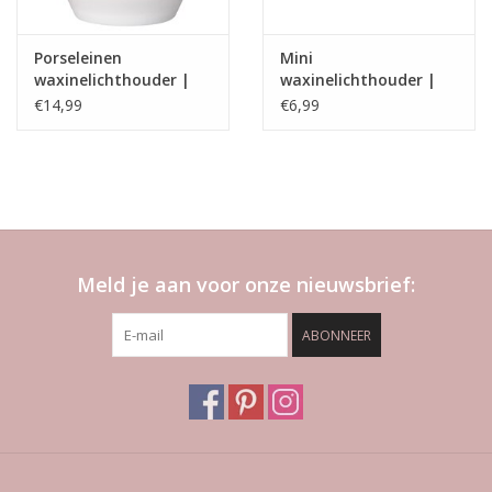
Porseleinen
Mini
waxinelichthouder |
waxinelichthouder |
Poetry light | ster|
ster | Rader
€14,99
€6,99
Räder
Meld je aan voor onze nieuwsbrief:
ABONNEER