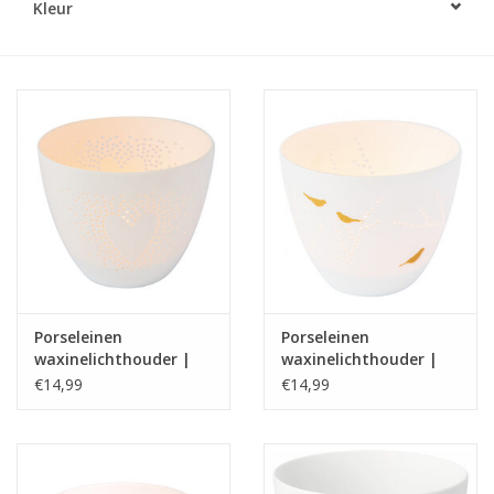
Kleur
LED Kaarsen
Kaarsen accessoires
Relatiegeschenken & Bedankjes
Huisparfums
Sale
Porseleinen
Porseleinen
Blog
waxinelichthouder |
waxinelichthouder |
Poetry light | hart |
Poetry light | vogels |
€14,99
€14,99
Rader
Rader
Merken