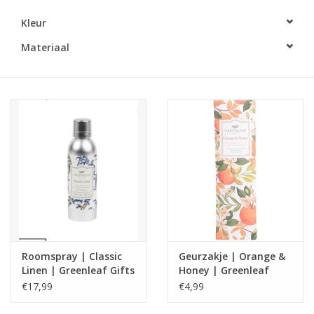
Kleur
LED Kaarsen
Materiaal
Kaarsen accessoires
Relatiegeschenken & Bedankjes
Huisparfums
Sale
Blog
Roomspray | Classic
Geurzakje | Orange &
Merken
Linen | Greenleaf Gifts
Honey | Greenleaf
Gifts
€17,99
€4,99