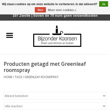
Wij slaan cookies op om onze website te verbeteren. Is dat akkoord?
Ja
Afhalen is mogelijk bij Trotz Woon & Cadeau | Belvederelaan
Nee
Meer over cookies »
0 Artikelen - €0,00
107 Zwolle | boven de 70 euro geen verzendkosten
Home
Räder Design Stories
Kaarsen
Producten getagd met Greenleaf
Geurkaarsen
roomspray
HOME
/
TAGS
/
GREENLEAF ROOMSPRAY
Tafelhaarden
Sfeer voor Buiten
Kaarsenhouders