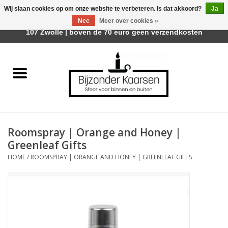
Wij slaan cookies op om onze website te verbeteren. Is dat akkoord?
Ja
Afhalen is mogelijk bij Trotz Woon & Cadeau | Belvederelaan
Nee
Meer over cookies »
0 Artikelen - €0,00
107 Zwolle | boven de 70 euro geen verzendkosten
Home
Räder Design Stories
Kaarsen
Roomspray | Orange and Honey |
Geurkaarsen
Greenleaf Gifts
HOME
/
ROOMSPRAY | ORANGE AND HONEY | GREENLEAF GIFTS
Tafelhaarden
Sfeer voor Buiten
Kaarsenhouders