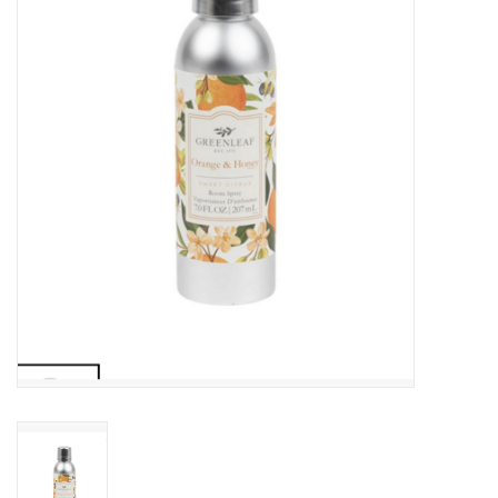
LED Kaarsen
Kaarsen accessoires
Relatiegeschenken & Bedankjes
Huisparfums
Sale
Blog
Merken