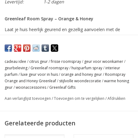
Levertijd:
1-2 dagen
Greenleaf Room Spray – Orange & Honey
Laat je huis heerlijk geurend en gezellig aanvoelen met de
Orange & Honey roomspray van Greenleaf. De warme, zoete
tonen van rijpe sinaasappel worden perfect aangevuld door
zachte honing, voor een uitnodigende en sfeervolle
geurbeleving.
cadeau idee
/
citrus geur
/
frisse roomspray
/
geur voor woonkamer
/
geurbeleving
/
Greenleaf roomspray
/
huisparfum spray
/
interieur
Een paar sprays in elke kamer zorgen voor een langdurige geur
parfum
/
luxe geur voor in huis
/
orange and honey geur
/
Roomspray
die direct een warme en vrolijke sfeer brengt. Ideaal voor de
Orange and Honey Greenleaf
/
stijlvolle woondecoratie
/
warme honing
woonkamer, slaapkamer of hal – en ook perfect als stijlvol
geur
/
woonaccessoires
/
Greenleaf Gifts
cadeau.
Aan verlanglijst toevoegen
/
Toevoegen om te vergelijken
/
Afdrukken
✔ Warme, zoete sinaasappelgeur
✔ Subtiele honingtoets voor extra sfeer
✔ Langdurig en intens
Gerelateerde producten
✔ Geschikt voor iedere ruimte