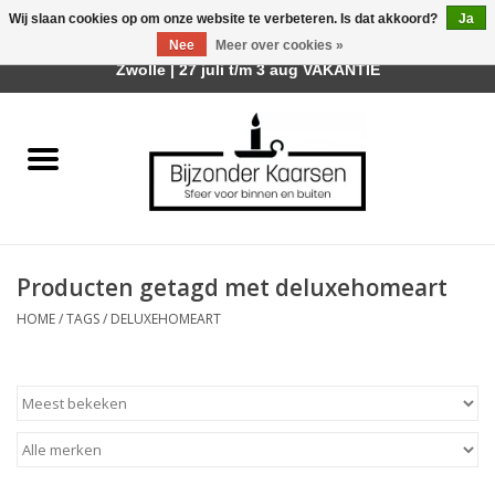
Wij slaan cookies op om onze website te verbeteren. Is dat akkoord?
Ja
Afhalen is mogelijk bij mijn winkel Trotz | Belvederelaan 107
Nee
Meer over cookies »
0 Artikelen - €0,00
Zwolle | 27 juli t/m 3 aug VAKANTIE
Home
Räder Design Stories
Kaarsen
Producten getagd met deluxehomeart
Geurkaarsen
HOME
/
TAGS
/
DELUXEHOMEART
Tafelhaarden
Sfeer voor Buiten
Kaarsenhouders