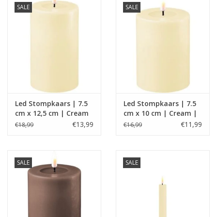
SALE
SALE
Led Stompkaars | 7.5
Led Stompkaars | 7.5
cm x 12,5 cm | Cream
cm x 10 cm | Cream |
| Deluxe Homeart
Deluxe Homeart
€13,99
€11,99
€18,99
€16,99
SALE
SALE