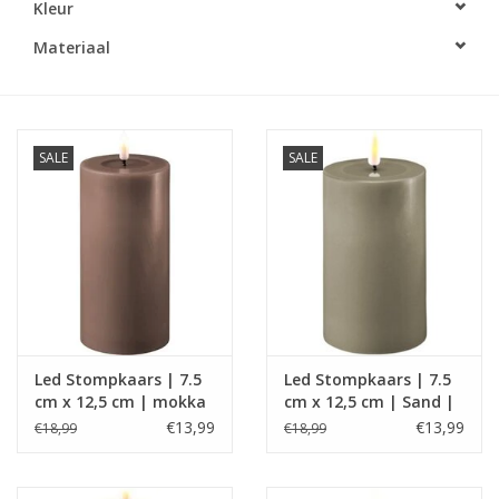
Kleur
LED Kaarsen
Materiaal
Kaarsen accessoires
SALE
SALE
Relatiegeschenken & Bedankjes
Huisparfums
Sale
Blog
Led Stompkaars | 7.5
Led Stompkaars | 7.5
cm x 12,5 cm | mokka
cm x 12,5 cm | Sand |
Merken
| Deluxe Homeart
Deluxe Homeart
€13,99
€13,99
€18,99
€18,99