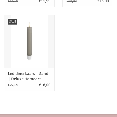
Deluxe Homeart
Homeart
€11,99
€16,00
€16,99
€22,99
SALE
Led dinerkaars | Sand
| Deluxe Homeart
€16,00
€22,99