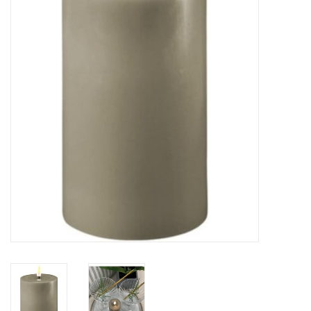
LED Kaarsen
Kaarsen accessoires
Relatiegeschenken & Bedankjes
Huisparfums
Sale
Blog
Merken