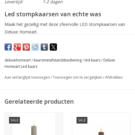
Levertijd:
1-2 dagen
Led stompkaarsen van echte was
Maak het gezellig met deze sfeervolle LED stompkaarsen van
Deluxe Homeart.
Ze zijn te gebruiken met de afstandsbediening van Deluxe
Homeart. Ze zijn bijna niet van echt te onderscheiden door de
mooie wax-look en het zachte, flikkerende LED-licht.
deluxehomeart
/
kaarsmetafstandsbediening
/
led kaars
/
Deluxe
Sfeervolle kaarsen zonder vuurgevaar!
Homeart Led kaars
Afmeting D 7.5 cm x H 12,5 cm
Aan verlanglijst toevoegen
/
Toevoegen om te vergelijken
/
Afdrukken
werkt op 2 AAA-batterijen, niet bijgeleverd
Gerelateerde producten
SALE
SALE