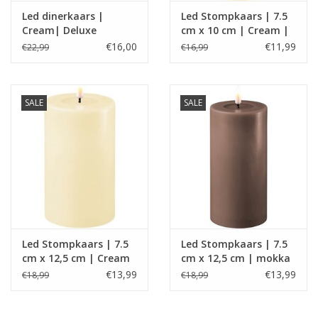
Led dinerkaars |
Led Stompkaars | 7.5
Cream| Deluxe
cm x 10 cm | Cream |
Homeart
Deluxe Homeart
€16,00
€11,99
€22,99
€16,99
SALE
SALE
Led Stompkaars | 7.5
Led Stompkaars | 7.5
cm x 12,5 cm | Cream
cm x 12,5 cm | mokka
| Deluxe Homeart
| Deluxe Homeart
€13,99
€13,99
€18,99
€18,99