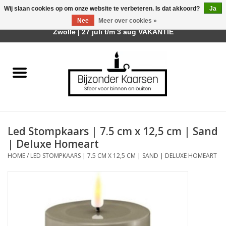
Wij slaan cookies op om onze website te verbeteren. Is dat akkoord?
Ja
Afhalen is mogelijk bij mijn winkel Trotz | Belvederelaan 107
Nee
Meer over cookies »
0 Artikelen - €0,00
Zwolle | 27 juli t/m 3 aug VAKANTIE
Home
Räder Design Stories
Kaarsen
Led Stompkaars | 7.5 cm x 12,5 cm | Sand
Geurkaarsen
| Deluxe Homeart
HOME
/
LED STOMPKAARS | 7.5 CM X 12,5 CM | SAND | DELUXE HOMEART
Tafelhaarden
Sfeer voor Buiten
Kaarsenhouders