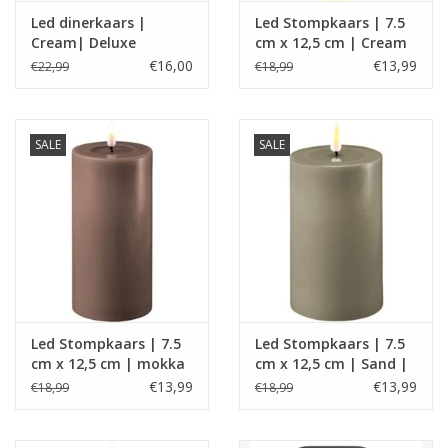
Led dinerkaars |
Led Stompkaars | 7.5
Cream| Deluxe
cm x 12,5 cm | Cream
Homeart
| Deluxe Homeart
€16,00
€13,99
€22,99
€18,99
SALE
SALE
Led Stompkaars | 7.5
Led Stompkaars | 7.5
cm x 12,5 cm | mokka
cm x 12,5 cm | Sand |
| Deluxe Homeart
Deluxe Homeart
€13,99
€13,99
€18,99
€18,99