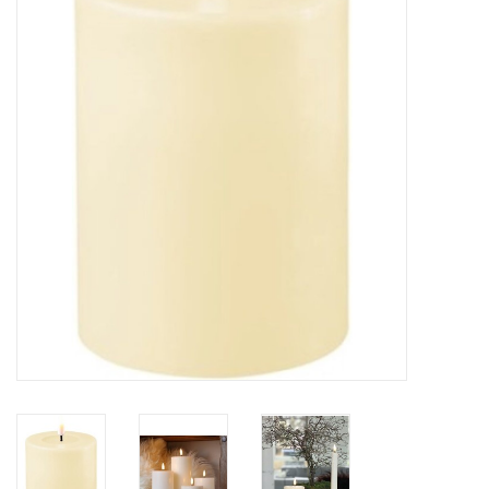
LED Kaarsen
Kaarsen accessoires
Relatiegeschenken & Bedankjes
Huisparfums
Sale
Blog
Merken