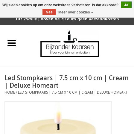
Wij slaan cookies op om onze website te verbeteren. Is dat akkoord?
Ja
Afhalen is mogelijk bij Trotz Woon & Cadeau | Belvederelaan
Nee
Meer over cookies »
0 Artikelen - €0,00
107 Zwolle | boven de 70 euro geen verzendkosten
Home
Räder Design Stories
Kaarsen
Led Stompkaars | 7.5 cm x 10 cm | Cream
Geurkaarsen
| Deluxe Homeart
HOME
/
LED STOMPKAARS | 7.5 CM X 10 CM | CREAM | DELUXE HOMEART
Tafelhaarden
Sfeer voor Buiten
Kaarsenhouders