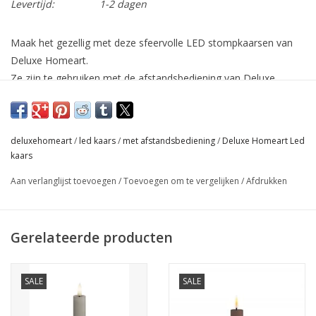
Levertijd:
1-2 dagen
Maak het gezellig met deze sfeervolle LED stompkaarsen van
Deluxe Homeart.
Ze zijn te gebruiken met de afstandsbediening van Deluxe
Homeart. Ze zijn bijna niet van echt te onderscheiden door de
mooie wax-look en het zachte, flikkerende LED-licht.
Sfeervolle kaarsen zonder vuurgevaar!
deluxehomeart
/
led kaars
/
met afstandsbediening
/
Deluxe Homeart Led
Afmeting D 7.5 cm x H 10 cm
kaars
werkt op 2 AAA-batterijen, niet bijgeleverd
Aan verlanglijst toevoegen
/
Toevoegen om te vergelijken
/
Afdrukken
Gerelateerde producten
SALE
SALE