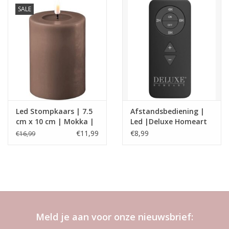
SALE
Led Stompkaars | 7.5
Afstandsbediening |
cm x 10 cm | Mokka |
Led |Deluxe Homeart
Deluxe Homeart
€11,99
€8,99
€16,99
Meld je aan voor onze nieuwsbrief: