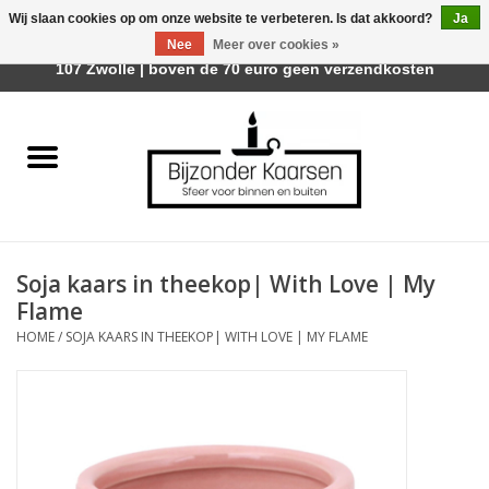
Wij slaan cookies op om onze website te verbeteren. Is dat akkoord?
Ja
Afhalen is mogelijk bij Trotz Woon & Cadeau | Belvederelaan
Nee
Meer over cookies »
0 Artikelen - €0,00
107 Zwolle | boven de 70 euro geen verzendkosten
Home
Räder Design Stories
Kaarsen
Soja kaars in theekop| With Love | My
Geurkaarsen
Flame
HOME
/
SOJA KAARS IN THEEKOP| WITH LOVE | MY FLAME
Tafelhaarden
Sfeer voor Buiten
Kaarsenhouders