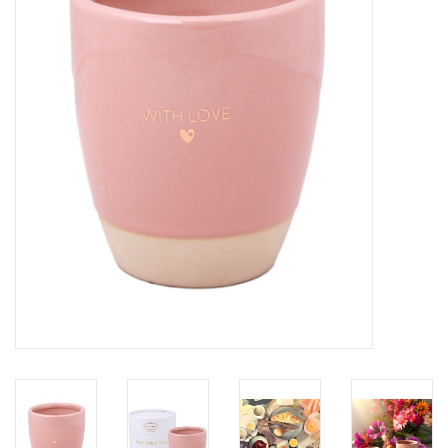
LED Kaarsen
Kaarsen accessoires
Relatiegeschenken & Bedankjes
Huisparfums
Sale
Blog
Merken