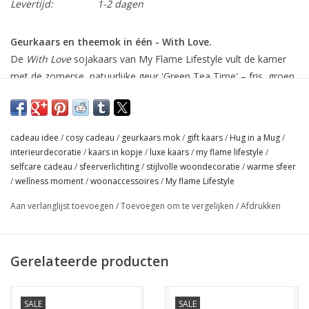
Levertijd:
1-2 dagen
Geurkaars en theemok in één - With Love.
De
With Love
sojakaars van My Flame Lifestyle vult de kamer
met de zomerse, natuurlijke geur 'Green Tea Time' – fris, groen
en zacht houtachtig.
De pastelroze keramieken mok met gouden quote is een
blijvend cadeau: na het branden gebruik je de mok gewoon voor
cadeau idee
/
cosy cadeau
/
geurkaars mok
/
gift kaars
/
Hug in a Mug
/
thee, koffie of warme chocolademelk.
interieurdecoratie
/
kaars in kopje
/
luxe kaars
/
my flame lifestyle
/
selfcare cadeau
/
sfeerverlichting
/
stijlvolle woondecoratie
/
warme sfeer
Een lief, duurzaam cadeau voor elke gelegenheid – van
/
wellness moment
/
woonaccessoires
/
My flame Lifestyle
verjaardag tot bedankje.
Aan verlanglijst toevoegen
/
Toevoegen om te vergelijken
/
Afdrukken
Maat: D.9 x H.10 cm
Branduren: ca. 60 uur
Gerelateerde producten
Green Tea Time
Deze heerlijke mix van zuivere groene thee en frisse bamboe
geeft jouw huis een natuurlijke, frisse geur. Door de
SALE
SALE