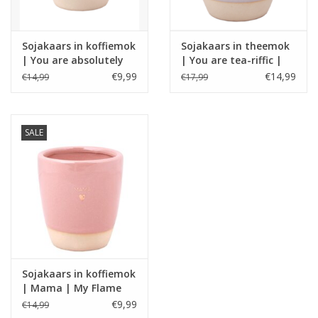
Sojakaars in koffiemok
Sojakaars in theemok
| You are absolutely
| You are tea-riffic |
fabulous | My Flame
My Flame
€9,99
€14,99
€14,99
€17,99
SALE
Sojakaars in koffiemok
| Mama | My Flame
€9,99
€14,99