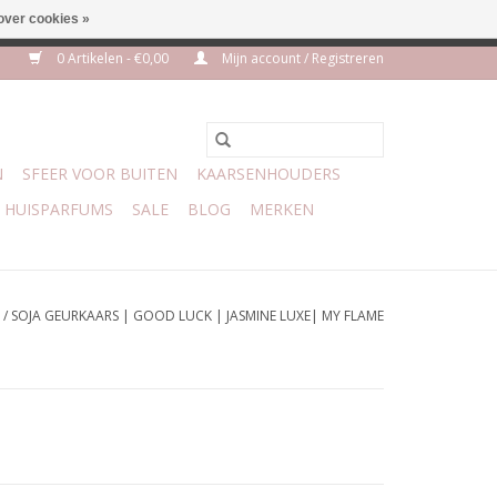
over cookies »
euro geen verzendkosten
0 Artikelen - €0,00
Mijn account / Registreren
N
SFEER VOOR BUITEN
KAARSENHOUDERS
HUISPARFUMS
SALE
BLOG
MERKEN
/
SOJA GEURKAARS | GOOD LUCK | JASMINE LUXE| MY FLAME