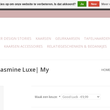
kies op om onze website te verbeteren. Is dat akkoord?
Ja
Nee
Meer 
j Trotz Woon & Cadeau | Belvederelaan 107 Zwolle | boven de 70 
R DESIGN STORIES
KAARSEN
GEURKAARSEN
TAFELHAARDE
KAARSEN ACCESSOIRES
RELATIEGESCHENKEN & BEDANKJES
 Jasmine Luxe| My
HOME
Maak een keuze:
*