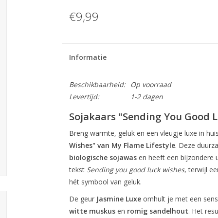
€9,99
Informatie
Beschikbaarheid:
Op voorraad
Levertijd:
1-2 dagen
Sojakaars "Sending You Good L
Breng warmte, geluk en een vleugje luxe in hu
Wishes" van My Flame Lifestyle
. Deze duurz
biologische sojawas
en heeft een bijzondere ui
tekst
Sending you good luck wishes
, terwijl e
hét symbool van geluk.
De geur
Jasmine Luxe
omhult je met een sens
witte muskus
en
romig sandelhout
. Het res