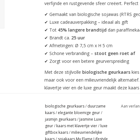
verfijnde en rustgevende sfeer creëert. Perfec
✔ Gemaakt van biologische sojawas (RTRS gece
✔ Luxe cadeauverpakking – ideaal als gift
✔ Tot
45% langere brandtijd
dan paraffineka
✔ Brandt ca.
25 uur
✔ Afmetingen: Ø 7,5 cm x H 5 cm
✔ Schone verbranding –
stoot geen roet af
✔ Zorgt voor een betere geurverspreiding
Met deze stijlvolle
biologische geurkaars
kies 
maar ook voor een milieuvriendelijk alternatie
klavertje vier en de luxe geur maakt deze kaars
biologische geurkaars
/
duurzame
Aan verlan
kaars
/
elegante bloemige geur
/
jasmijn geurkaars
/
Jasmine Luxe
geur
/
kaars met klavertje vier
/
luxe
giftbox kaars
/
milieuvriendelijke
kaars
/
sojakaars My Flame Lifestyle