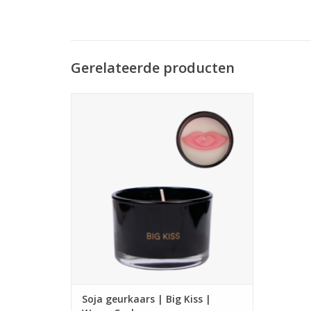
Gerelateerde producten
Deze kaars heeft de geur Warm Cashmere
en brandt ca. 25 uur . Afmetingen: 7,5 x7,5
x 5 cm
TOEVOEGEN AAN WINKELWAGEN
Soja geurkaars | Big Kiss |