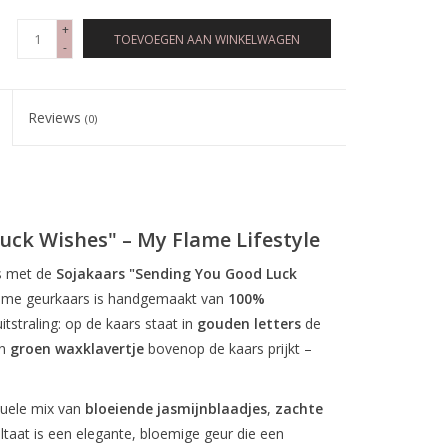
+
TOEVOEGEN AAN WINKELWAGEN
-
Reviews
(0)
uck Wishes" – My Flame Lifestyle
is met de
Sojakaars "Sending You Good Luck
ame geurkaars is handgemaakt van
100%
tstraling: op de kaars staat in
gouden letters
de
en
groen waxklavertje
bovenop de kaars prijkt –
uele mix van
bloeiende jasmijnblaadjes
,
zachte
ultaat is een elegante, bloemige geur die een