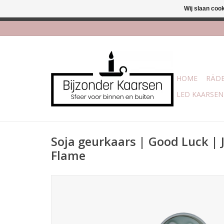
Wij slaan coo
Afhalen is mogelijk bi
HOME
RÄDE
LED KAARSEN
Soja geurkaars | Good Luck |
Flame