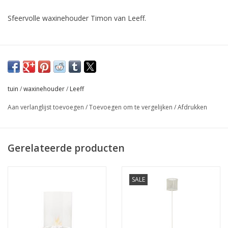
Sfeervolle waxinehouder Timon van Leeff.
Afmeting : 9 x 9 x 10 cm
Materiaal : metaal, glas
tuin
/
waxinehouder
/
Leeff
Aan verlanglijst toevoegen
/
Toevoegen om te vergelijken
/
Afdrukken
Gerelateerde producten
SALE