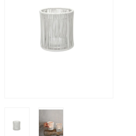
LED Kaarsen
Kaarsen accessoires
Relatiegeschenken & Bedankjes
Huisparfums
Sale
Blog
Merken