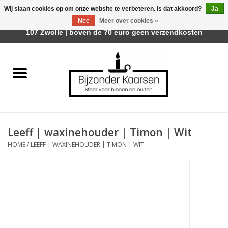
Wij slaan cookies op om onze website te verbeteren. Is dat akkoord?
Ja
Afhalen is mogelijk bij Trotz Woon & Cadeau | Belvederelaan
Nee
Meer over cookies »
0 Artikelen - €0,00
107 Zwolle | boven de 70 euro geen verzendkosten
Home
Räder Design Stories
Kaarsen
Leeff | waxinehouder | Timon | Wit
Geurkaarsen
HOME
/
LEEFF | WAXINEHOUDER | TIMON | WIT
Tafelhaarden
Sfeer voor Buiten
Kaarsenhouders