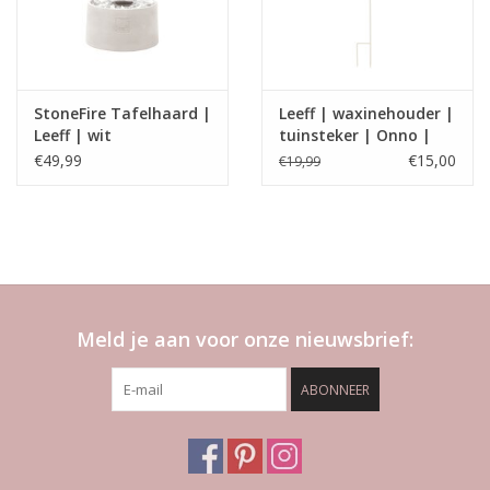
StoneFire Tafelhaard |
Leeff | waxinehouder |
Leeff | wit
tuinsteker | Onno |
Wit
€49,99
€15,00
€19,99
Meld je aan voor onze nieuwsbrief:
ABONNEER