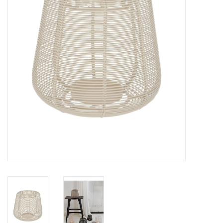
LED Kaarsen
Kaarsen accessoires
Relatiegeschenken & Bedankjes
Huisparfums
Sale
Blog
Merken