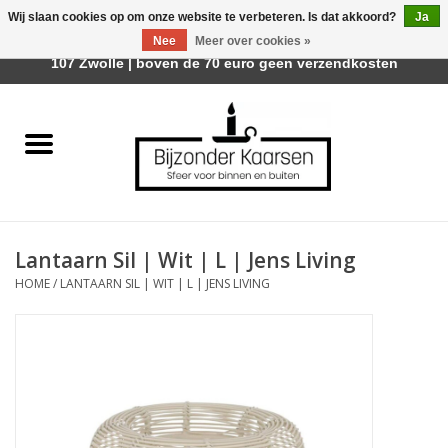
Wij slaan cookies op om onze website te verbeteren. Is dat akkoord?
Ja
Afhalen is mogelijk bij Trotz Woon & Cadeau | Belvederelaan
Nee
Meer over cookies »
0 Artikelen - €0,00
107 Zwolle | boven de 70 euro geen verzendkosten
Home
Räder Design Stories
Kaarsen
Lantaarn Sil | Wit | L | Jens Living
Geurkaarsen
HOME
/
LANTAARN SIL | WIT | L | JENS LIVING
Tafelhaarden
Sfeer voor Buiten
Kaarsenhouders