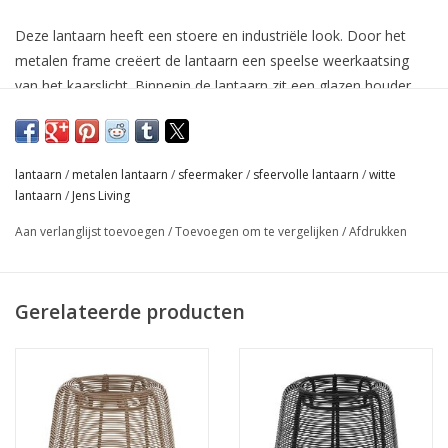
Deze lantaarn heeft een stoere en industriële look. Door het
metalen frame creëert de lantaarn een speelse weerkaatsing
van het kaarslicht. Binnenin de lantaarn zit een glazen houder
met ruimte voor een theelicht of stompkaars. Met deze lantaarn
wordt iedere (overdekte) plek in of rondom huis sfeervol. Tip:
Combineer deze lantaarn met de andere kleuren en formaten uit
lantaarn
/
metalen lantaarn
/
sfeermaker
/
sfeervolle lantaarn
/
witte
de Sil serie!
lantaarn
/
Jens Living
Aan verlanglijst toevoegen
/
Toevoegen om te vergelijken
/
Afdrukken
Gerelateerde producten