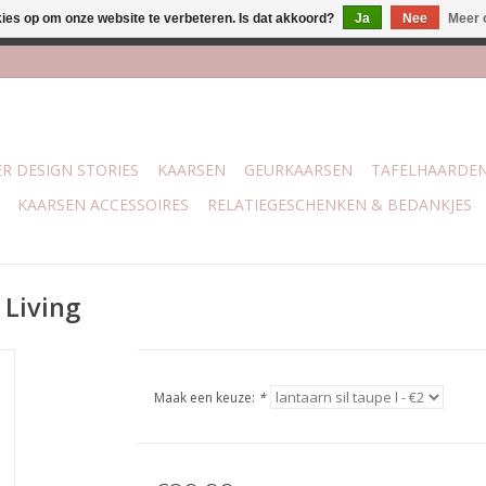
kies op om onze website te verbeteren. Is dat akkoord?
Ja
Nee
Meer 
lijk bij mijn winkel Trotz | Belvederelaan 107 Zwolle | 27 juli t/
R DESIGN STORIES
KAARSEN
GEURKAARSEN
TAFELHAARDE
KAARSEN ACCESSOIRES
RELATIEGESCHENKEN & BEDANKJES
 Living
Maak een keuze:
*