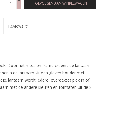
+
TOEVOEGEN AAN WINKELWAGEN
-
Reviews
(0)
look. Door het metalen frame creëert de lantaarn
innenin de lantaarn zit een glazen houder met
eze lantaarn wordt iedere (overdekte) plek in of
aarn met de andere kleuren en formaten uit de Sil