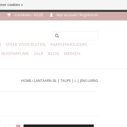
over cookies »
m 3 aug VAKANTIE
0 Artikelen - €0,00
Mijn account / Registreren
N
SFEER VOOR BUITEN
KAARSENHOUDERS
HUISPARFUMS
SALE
BLOG
MERKEN
HOME
/
LANTAARN SIL | TAUPE | L | JENS LIVING