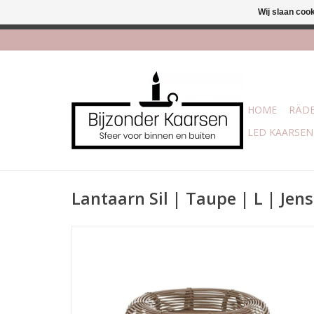
Wij slaan coo
Afhalen is moge
HOME
RÄDE
LED KAARSEN
Lantaarn Sil | Taupe | L | Jens