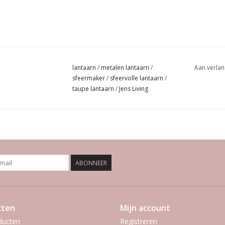
lantaarn
/
metalen lantaarn
/
Aan verlan
sfeermaker
/
sfeervolle lantaarn
/
taupe lantaarn
/
Jens Living
ABONNEER
cten
Mijn account
ducten
Registreren