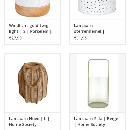
Windlicht gold twig
Lantaarn
light | S | Porselein |
sterrenhemel |
Räder
Porselein | S | Räder
€27,99
€31,95
Lantaarn Nuvo | L |
Lantaarn Silla | Beige
Home Society
| Home Society