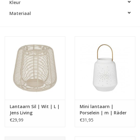
Kleur
LED Kaarsen
Materiaal
Kaarsen accessoires
Relatiegeschenken & Bedankjes
Huisparfums
Sale
Blog
Lantaarn Sil | Wit | L |
Mini lantaarn |
Jens Living
Porselein | m | Räder
Merken
€29,99
€31,95