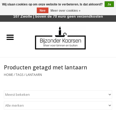
Wij slaan cookies op om onze website te verbeteren. Is dat akkoord?
Ja
Afhalen is mogelijk bij Trotz Woon & Cadeau | Belvederelaan
Nee
Meer over cookies »
0 Artikelen - €0,00
107 Zwolle | boven de 70 euro geen verzendkosten
Home
Räder Design Stories
Kaarsen
Producten getagd met lantaarn
Geurkaarsen
HOME
/
TAGS
/
LANTAARN
Tafelhaarden
Sfeer voor Buiten
Kaarsenhouders