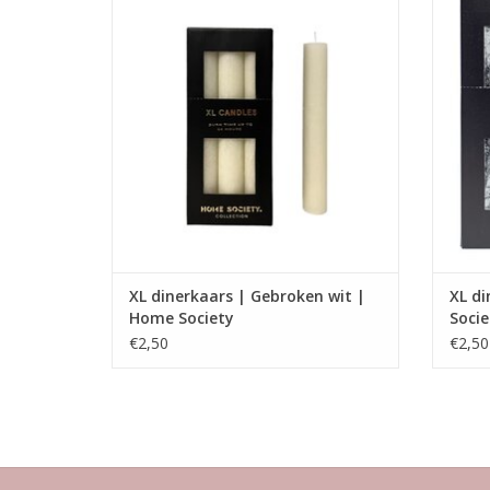
Alleen geschikt voor XL kandelaars van
Allee
Home Society
Afmeting : 3.2 x 3.2 x 24
TOEVOEGEN AAN WINKELWAGEN
XL dinerkaars | Gebroken wit |
XL di
Home Society
Socie
€2,50
€2,50