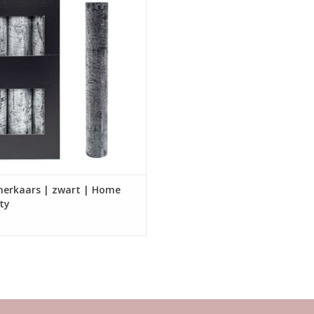
n geschikt voor XL kandelaars van
Home Society
Afmeting : 3.2 x 3.2 x 24
nerkaars | zwart | Home
ty