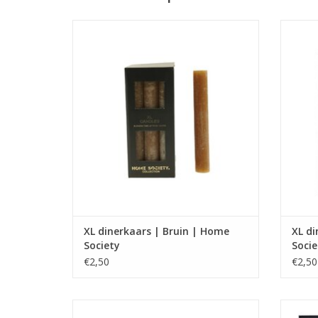
XL dinerkaars
Alleen geschikt voor XL kandelaar van
Alle
Home Society
Afmeting : 3.2 x 3.2 x 24
Brandtijd tot 24 uur
XL dinerkaars | Bruin | Home
XL di
Society
Socie
€2,50
€2,50
XL dinerkaars