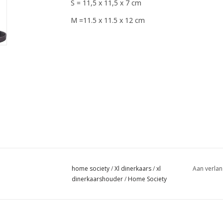
S = 11,5 x 11,5 x 7 cm
M =11.5 x 11.5 x 12 cm
home society
/
Xl dinerkaars
/
xl
Aan verlan
dinerkaarshouder
/
Home Society