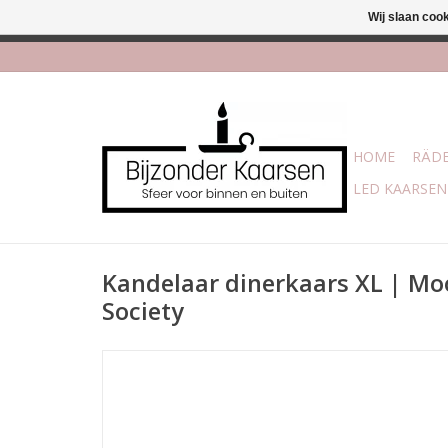
Wij slaan coo
Afhalen is moge
HOME
RÄDE
LED KAARSEN
Kandelaar dinerkaars XL | Mo
Society