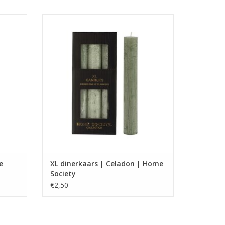
XL dinerkaars
rs van
Alleen geschikt voor XL kandelaars van
Home Society
Afmeting : 3.2 x 3.2 x 24
GEN
TOEVOEGEN AAN WINKELWAGEN
e
XL dinerkaars | Celadon | Home
Society
€2,50