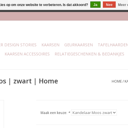
kies op om onze website te verbeteren. Is dat akkoord?
Ja
Nee
Meer 
lijk bij mijn winkel Trotz | Belvederelaan 107 Zwolle | 27 juli t/
R DESIGN STORIES
KAARSEN
GEURKAARSEN
TAFELHAARDE
KAARSEN ACCESSOIRES
RELATIEGESCHENKEN & BEDANKJES
os | zwart | Home
HOME
/
K
Maak een keuze:
*