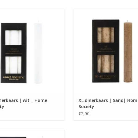
XL dinerkaars
XL dinerkaars
en geschikt voor XL kandelaar van
Alleen geschikt voor XL kandelaa
Home Society
Home Society
Afmeting : 3.2 x 3.2 x 24
Afmeting : 3.2 x 3.2 x 24
Brandtijd: ± 24 uur
TOEVOEGEN AAN WINKELWA
nerkaars | wit | Home
XL dinerkaars | Sand| Hom
ty
Society
€2,50
XL dinerkaars