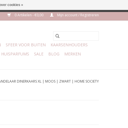
over cookies »
m 3 aug VAKANTIE
0 Artikelen - €0,00
Mijn account / Registreren
N
SFEER VOOR BUITEN
KAARSENHOUDERS
HUISPARFUMS
SALE
BLOG
MERKEN
ANDELAAR DINERKAARS XL | MOOS | ZWART | HOME SOCIETY