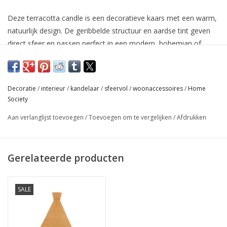
Deze terracotta candle is een decoratieve kaars met een warm,
natuurlijk design. De geribbelde structuur en aardse tint geven
direct sfeer en passen perfect in een modern, bohemian of
Scandinavisch interieur. Mooi op zichzelf of gecombineerd met
andere woonaccessoires.
Afmeting: 13,8 x 9,5 x 9,5
Decoratie
/
interieur
/
kandelaar
/
sfeervol
/
woonaccessoires
/
Home
Society
Brandduur: 15 uur
Aan verlanglijst toevoegen
/
Toevoegen om te vergelijken
/
Afdrukken
Gerelateerde producten
SALE