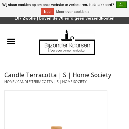
Wij slaan cookies op om onze website te verbeteren. Is dat akkoord?
Ja
Afhalen is mogelijk bij Trotz Woon & Cadeau | Belvederelaan
Nee
Meer over cookies »
0 Artikelen - €0,00
107 Zwolle | boven de 70 euro geen verzendkosten
Home
Räder Design Stories
Kaarsen
Candle Terracotta | S | Home Society
Geurkaarsen
HOME
/
CANDLE TERRACOTTA | S | HOME SOCIETY
Tafelhaarden
Sfeer voor Buiten
Kaarsenhouders