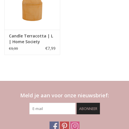
Candle Terracotta | L
| Home Society
€7,99
€9,99
Meld je aan voor onze nieuwsbrief:
ABONNEER