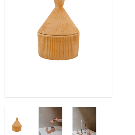
LED Kaarsen
Kaarsen accessoires
Relatiegeschenken & Bedankjes
Huisparfums
Sale
Blog
Merken