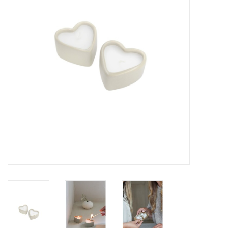
LED Kaarsen
Kaarsen accessoires
Relatiegeschenken & Bedankjes
Huisparfums
Sale
Blog
Merken