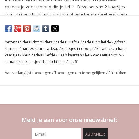
cadeautje voor iemand die je lief is. Deze set van 2 kaarsjes
komt in een stijlvol giftdoosje met venster en zorgt voor een
warme, sfeervolle uitstraling. Met een brandtijd van ca. 3 uur per
kaarsje zijn ze ideaal voor een romantisch gebaar of een klein,
origineel cadeautje.
betonnen theelichthouders
/
cadeau liefde
/
cadeautip liefde
/
giftset
kaarsen
/
hartjes kaars cadeau
/
kaarsjes in doosje
/
keramieken hart
kaarsjes
/
klein cadeau liefde
/
Leeff kaarsen
/
leuk cadeautje vrouw
/
romantisch kaarsje
/
sfeerlicht hart
/
Leeff
Aan verlanglijst toevoegen
/
Toevoegen om te vergelijken
/
Afdrukken
Meld je aan voor onze nieuwsbrief:
ABONNEER