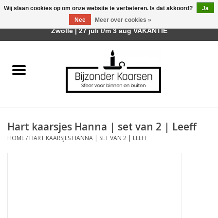
Wij slaan cookies op om onze website te verbeteren. Is dat akkoord?
Ja
Afhalen is mogelijk bij mijn winkel Trotz | Belvederelaan 107
Nee
Meer over cookies »
0 Artikelen - €0,00
Zwolle | 27 juli t/m 3 aug VAKANTIE
Home
Räder Design Stories
Kaarsen
Hart kaarsjes Hanna | set van 2 | Leeff
Geurkaarsen
HOME
/
HART KAARSJES HANNA | SET VAN 2 | LEEFF
Tafelhaarden
Sfeer voor Buiten
Kaarsenhouders