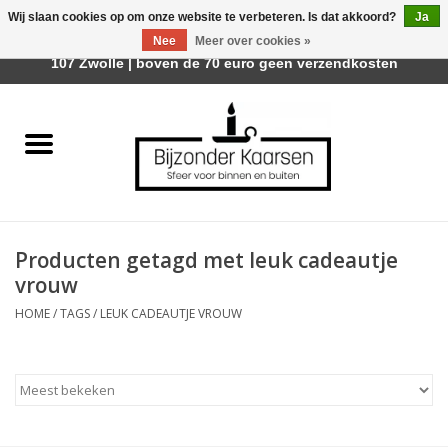
Wij slaan cookies op om onze website te verbeteren. Is dat akkoord?
Ja
Afhalen is mogelijk bij Trotz Woon & Cadeau | Belvederelaan
Nee
Meer over cookies »
0 Artikelen - €0,00
107 Zwolle | boven de 70 euro geen verzendkosten
Home
Räder Design Stories
Kaarsen
Producten getagd met leuk cadeautje
Geurkaarsen
vrouw
HOME
/
TAGS
/
LEUK CADEAUTJE VROUW
Tafelhaarden
Sfeer voor Buiten
Kaarsenhouders