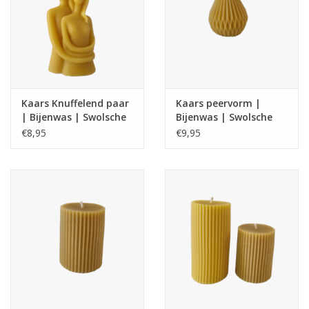
7 branduren
Afmeting : 5 x 6 cm
Kaars Knuffelend paar
Kaars peervorm |
| Bijenwas | Swolsche
Bijenwas | Swolsche
Imker
Imker
€8,95
€9,95