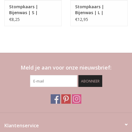
Stompkaars |
Stompkaars |
Bijenwas | S |
Bijenwas | L |
Swolsche Imker
Swolsche Imker
€8,25
€12,95
Meld je aan voor onze nieuwsbrief:
ABONNEER
Klantenservice