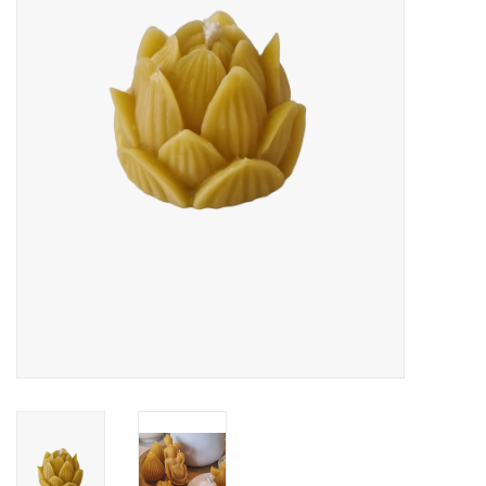
LED Kaarsen
Kaarsen accessoires
Relatiegeschenken & Bedankjes
Huisparfums
Sale
Blog
Merken