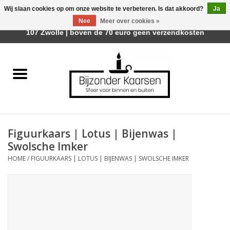
Wij slaan cookies op om onze website te verbeteren. Is dat akkoord?
Ja
Afhalen is mogelijk bij Trotz Woon & Cadeau | Belvederelaan
Nee
Meer over cookies »
0 Artikelen - €0,00
107 Zwolle | boven de 70 euro geen verzendkosten
Home
Räder Design Stories
Kaarsen
Figuurkaars | Lotus | Bijenwas |
Geurkaarsen
Swolsche Imker
HOME
/
FIGUURKAARS | LOTUS | BIJENWAS | SWOLSCHE IMKER
Tafelhaarden
Sfeer voor Buiten
Kaarsenhouders