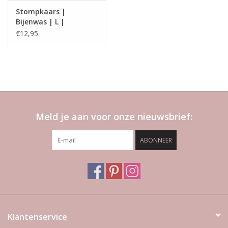
Stompkaars |
Bijenwas | L |
Swolsche Imker
€12,95
Meld je aan voor onze nieuwsbrief:
ABONNEER
Klantenservice