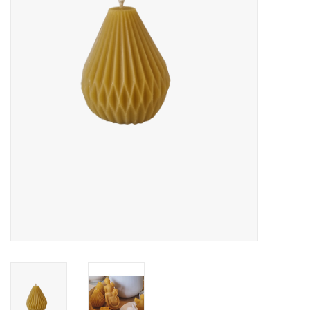
LED Kaarsen
Kaarsen accessoires
Relatiegeschenken & Bedankjes
Huisparfums
Sale
Blog
Merken