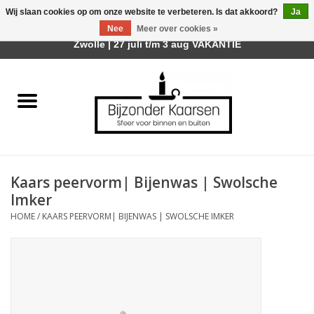
Wij slaan cookies op om onze website te verbeteren. Is dat akkoord?
Ja
Afhalen is mogelijk bij mijn winkel Trotz | Belvederelaan 107
Nee
Meer over cookies »
0 Artikelen - €0,00
Zwolle | 27 juli t/m 3 aug VAKANTIE
Home
Räder Design Stories
Kaarsen
Kaars peervorm| Bijenwas | Swolsche
Geurkaarsen
Imker
HOME
/
KAARS PEERVORM| BIJENWAS | SWOLSCHE IMKER
Tafelhaarden
Sfeer voor Buiten
Kaarsenhouders