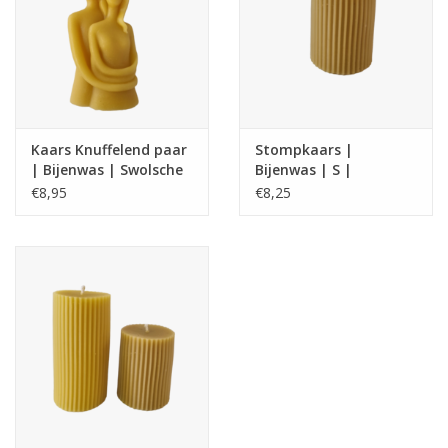
17 branduren
Afmeting : 7 x 8 cm
Kaars Knuffelend paar
Stompkaars |
| Bijenwas | Swolsche
Bijenwas | S |
Imker
Swolsche Imker
€8,95
€8,25