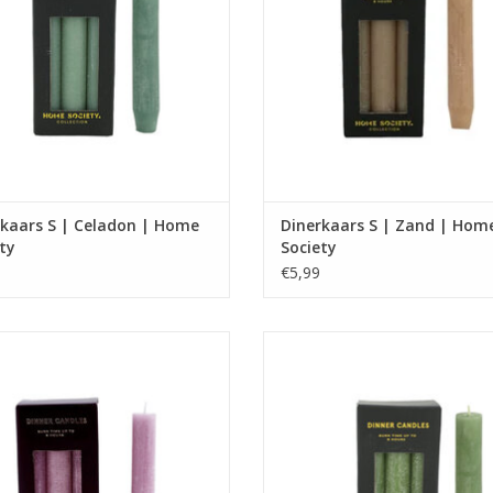
rkaars S | Celadon | Home
Dinerkaars S | Zand | Hom
ty
Society
€5,99
Set van 6 kaarsen.
Set van 6 kaarsen.
Afmeting : 15 x 2.3 x 2.3
Afmeting : 15 x 2.3 x 2.3
EVOEGEN AAN WINKELWAGEN
TOEVOEGEN AAN WINKELWA