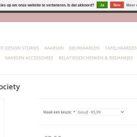
kies op om onze website te verbeteren. Is dat akkoord?
Ja
Nee
Meer 
j Trotz Woon & Cadeau | Belvederelaan 107 Zwolle | boven de 70 
R DESIGN STORIES
KAARSEN
GEURKAARSEN
TAFELHAARDE
KAARSEN ACCESSOIRES
RELATIEGESCHENKEN & BEDANKJES
ociety
Maak een keuze:
*