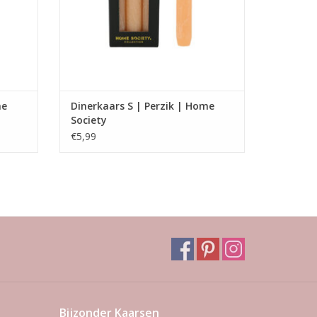
me
Dinerkaars S | Perzik | Home
Society
€5,99
Bijzonder Kaarsen