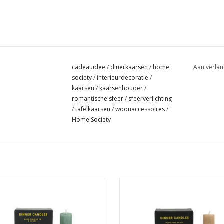
cadeauidee
/
dinerkaarsen
/
home
Aan verlan
society
/
interieurdecoratie
/
kaarsen
/
kaarsenhouder
/
romantische sfeer
/
sfeerverlichting
/
tafelkaarsen
/
woonaccessoires
/
Home Society
Set van 6 kaarsen.
Set van 6 kaarsen.
Afmeting : 15 x 2.3 x 2.3
Afmeting : 15 x 2.3 x 2.3
EVOEGEN AAN WINKELWAGEN