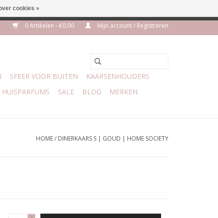
over cookies »
euro geen verzendkosten
0 Artikelen - €0,00
Mijn account / Registreren
N
SFEER VOOR BUITEN
KAARSENHOUDERS
HUISPARFUMS
SALE
BLOG
MERKEN
HOME
/
DINERKAARS S | GOUD | HOME SOCIETY