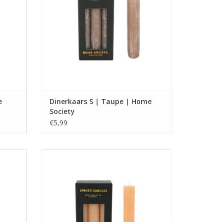
e
Dinerkaars S | Taupe | Home
Society
€5,99
Set van 6 kaarsen.
Afmeting : 15 x 2.3 x 2.3
GEN
TOEVOEGEN AAN WINKELWAGEN