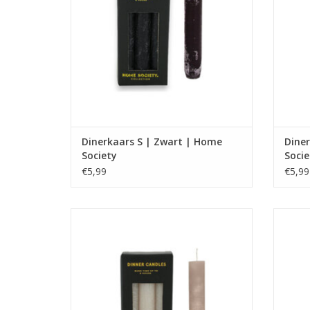
Dinerkaars S | Zwart | Home
Dine
Society
Socie
€5,99
€5,99
Set van 6 kaarsen.
Afmeting : 15 x 2.3 x 2.3
TO