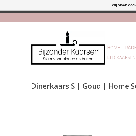
Wij slaan coo
Afhalen is mogelijk bi
HOME
RÄDE
LED KAARSEN
Dinerkaars S | Goud | Home S