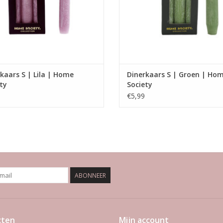
kaars S | Lila | Home
Dinerkaars S | Groen | Ho
ty
Society
€5,99
ABONNEER
cten
Mijn account