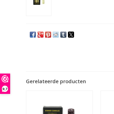
Gerelateerde producten
9,7
Set van 6 kaarsen.
Afmeting : 15 x 2.3 x 2.3
TOEVOEGEN AAN WINKELWAGEN
TO