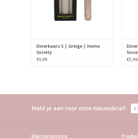
Dinerkaars S | Greige | Home
Diner
Society
Socie
€5,99
€5,99
Meld je aan voor onze nieuwsbrief:
Klantenservice
Produ