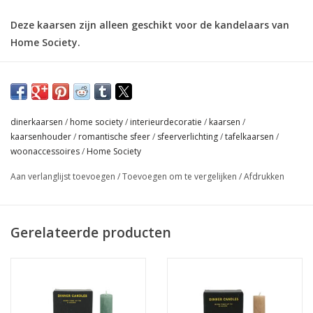
Deze kaarsen zijn alleen geschikt voor de kandelaars van
Home Society.
Brandtijd tot 8 uur
Afmeting :15 x 2.3 x 2.3
Set van 6 kaarsen
dinerkaarsen
/
home society
/
interieurdecoratie
/
kaarsen
/
kaarsenhouder
/
romantische sfeer
/
sfeerverlichting
/
tafelkaarsen
/
woonaccessoires
/
Home Society
Aan verlanglijst toevoegen
/
Toevoegen om te vergelijken
/
Afdrukken
Gerelateerde producten