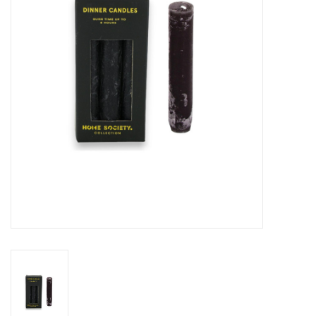
LED Kaarsen
Kaarsen accessoires
Relatiegeschenken & Bedankjes
Huisparfums
Sale
Blog
Merken