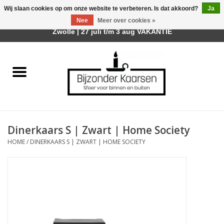
Wij slaan cookies op om onze website te verbeteren. Is dat akkoord?
Ja
Afhalen is mogelijk bij mijn winkel Trotz | Belvederelaan 107
Nee
Meer over cookies »
0 Artikelen - €0,00
Zwolle | 27 juli t/m 3 aug VAKANTIE
Home
Räder Design Stories
Kaarsen
Dinerkaars S | Zwart | Home Society
Geurkaarsen
HOME
/
DINERKAARS S | ZWART | HOME SOCIETY
Tafelhaarden
Sfeer voor Buiten
Kaarsenhouders