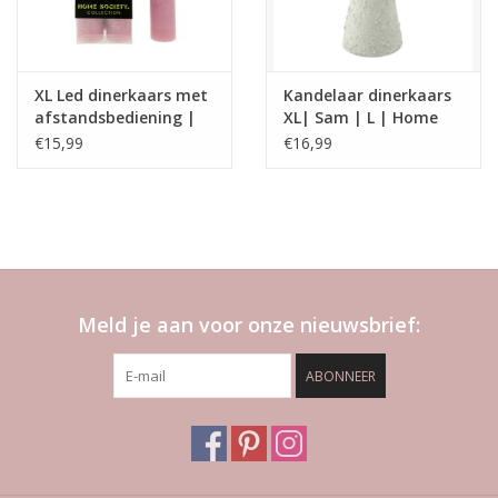
XL Led dinerkaars met
Kandelaar dinerkaars
afstandsbediening |
XL| Sam | L | Home
lilac | Home Society
Society
€15,99
€16,99
Meld je aan voor onze nieuwsbrief:
ABONNEER