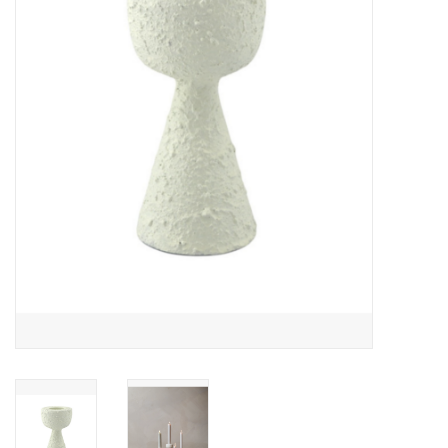
LED Kaarsen
Kaarsen accessoires
Relatiegeschenken & Bedankjes
Huisparfums
Sale
Blog
Merken