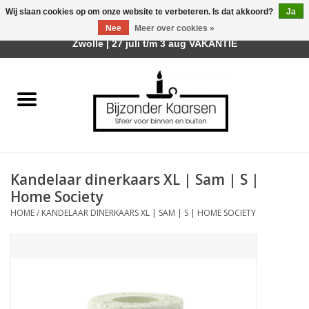
Wij slaan cookies op om onze website te verbeteren. Is dat akkoord?
Ja
Afhalen is mogelijk bij mijn winkel Trotz | Belvederelaan 107
Nee
Meer over cookies »
0 Artikelen - €0,00
Zwolle | 27 juli t/m 3 aug VAKANTIE
Home
Räder Design Stories
Kaarsen
Kandelaar dinerkaars XL | Sam | S |
Geurkaarsen
Home Society
HOME
/
KANDELAAR DINERKAARS XL | SAM | S | HOME SOCIETY
Tafelhaarden
Sfeer voor Buiten
Kaarsenhouders