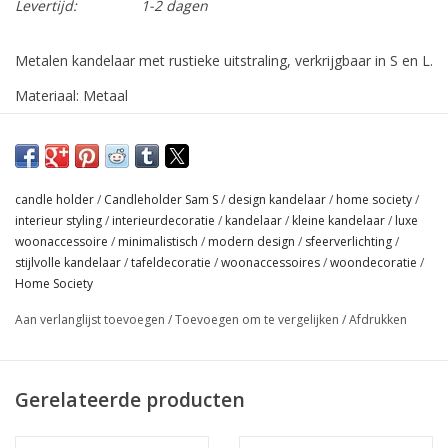
Levertijd:
1-2 dagen
Metalen kandelaar met rustieke uitstraling, verkrijgbaar in S en L.
Materiaal: Metaal
Afmetingen: 14 x 7 x 7
Let op: in deze kaarsenhouder passen alle kaarsen van
Home society.
candle holder
/
Candleholder Sam S
/
design kandelaar
/
home society
/
interieur styling
/
interieurdecoratie
/
kandelaar
/
kleine kandelaar
/
luxe
woonaccessoire
/
minimalistisch
/
modern design
/
sfeerverlichting
/
stijlvolle kandelaar
/
tafeldecoratie
/
woonaccessoires
/
woondecoratie
/
Home Society
Aan verlanglijst toevoegen
/
Toevoegen om te vergelijken
/
Afdrukken
Gerelateerde producten