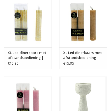
XL Led dinerkaars met
XL Led dinerkaars met
afstandsbediening |
afstandsbediening |
goud | Home Society
taupe | Home Society
€15,95
€15,95