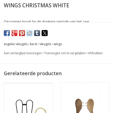
WINGS CHRISTMAS WHITE
Decoreren hoort bij de donkere periode van het jaar.
Bij ONSHUS ontwierpen we engelenvleugeltjes om zelfs je
kaarsen mee te decoreren!!
Doormiddel van de pinnetjes aan het metaal, steek je de
engelen vleugels
/
kerst
/
vleugels
/
wings
vleugels op elke gewenste hoogte in de kaars.
Aan verlanglijst toevoegen
/
Toevoegen om te vergelijken
/
Afdrukken
Gerelateerde producten