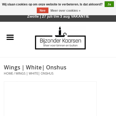
Wij slaan cookies op om onze website te verbeteren. Is dat akkoord?
Ja
Afhalen is mogelijk bij mijn winkel Trotz | Belvederelaan 107
Nee
Meer over cookies »
0 Artikelen - €0,00
Zwolle | 27 juli t/m 3 aug VAKANTIE
Home
Räder Design Stories
Kaarsen
Wings | White| Onshus
Geurkaarsen
HOME
/
WINGS | WHITE| ONSHUS
Tafelhaarden
Sfeer voor Buiten
Kaarsenhouders