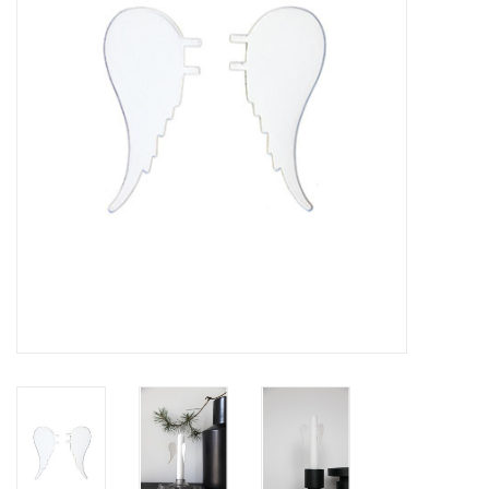
LED Kaarsen
Kaarsen accessoires
Relatiegeschenken & Bedankjes
Huisparfums
Sale
Blog
Merken