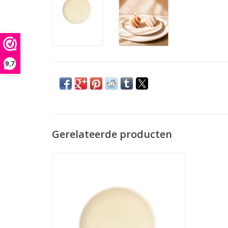
9,7
Gerelateerde producten
Onderbord/ tray
gebroken wit
3 x 28.5 x 28.5
MDF
TOEVOEGEN AAN WINKELWAGEN