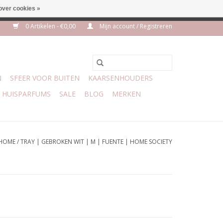
over cookies »
m 3 aug VAKANTIE
0 Artikelen - €0,00
Mijn account / Registreren
N
SFEER VOOR BUITEN
KAARSENHOUDERS
HUISPARFUMS
SALE
BLOG
MERKEN
HOME
/
TRAY | GEBROKEN WIT | M | FUENTE | HOME SOCIETY