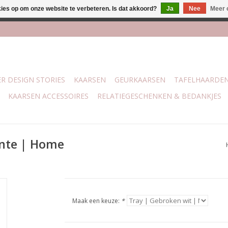
kies op om onze website te verbeteren. Is dat akkoord?
Ja
Nee
Meer 
lijk bij mijn winkel Trotz | Belvederelaan 107 Zwolle | 27 juli t/
R DESIGN STORIES
KAARSEN
GEURKAARSEN
TAFELHAARDE
KAARSEN ACCESSOIRES
RELATIEGESCHENKEN & BEDANKJES
ente | Home
Maak een keuze:
*