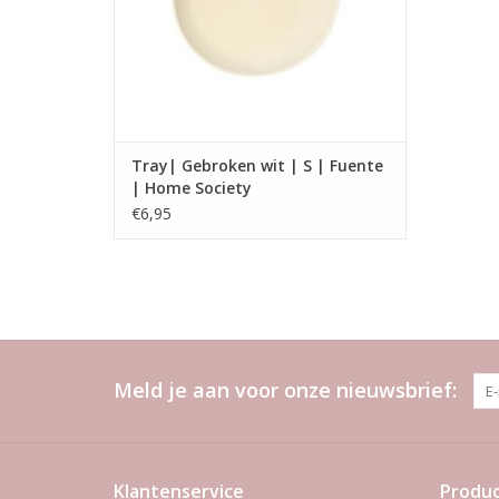
Tray| Gebroken wit | S | Fuente
| Home Society
€6,95
Meld je aan voor onze nieuwsbrief:
Klantenservice
Produ