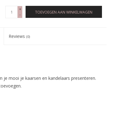
+
TOEVOEGEN AAN WINKELWAGEN
-
Reviews
(0)
 je mooi je kaarsen en kandelaars presenteren.
 toevoegen.