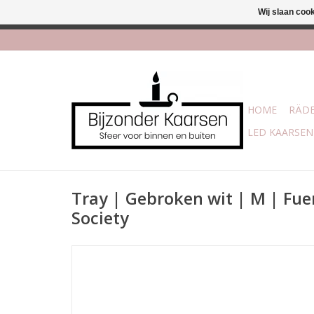
Wij slaan coo
Afhalen is moge
HOME
RÄDE
LED KAARSEN
Tray | Gebroken wit | M | Fu
Society