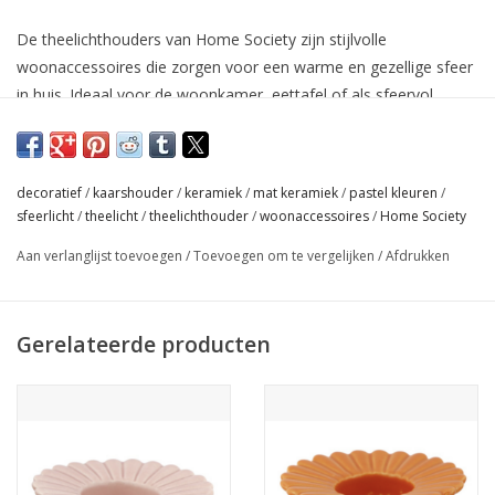
De theelichthouders van Home Society zijn stijlvolle
woonaccessoires die zorgen voor een warme en gezellige sfeer
in huis. Ideaal voor de woonkamer, eettafel of als sfeervol
cadeau.
Afmeting: 2,7 x 10,3 x 10,3
decoratief
/
kaarshouder
/
keramiek
/
mat keramiek
/
pastel kleuren
/
sfeerlicht
/
theelicht
/
theelichthouder
/
woonaccessoires
/
Home Society
Aan verlanglijst toevoegen
/
Toevoegen om te vergelijken
/
Afdrukken
Gerelateerde producten