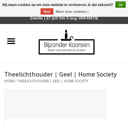
Wij slaan cookies op om onze website te verbeteren. Is dat akkoord?
Ja
Afhalen is mogelijk bij mijn winkel Trotz | Belvederelaan 107
Nee
Meer over cookies »
0 Artikelen - €0,00
Zwolle | 27 juli t/m 3 aug VAKANTIE
Home
Räder Design Stories
Kaarsen
Theelichthouder | Geel | Home Society
Geurkaarsen
HOME
/
THEELICHTHOUDER | GEEL | HOME SOCIETY
Tafelhaarden
Sfeer voor Buiten
Kaarsenhouders