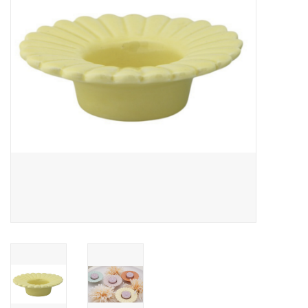
LED Kaarsen
Kaarsen accessoires
Relatiegeschenken & Bedankjes
Huisparfums
Sale
Blog
Merken