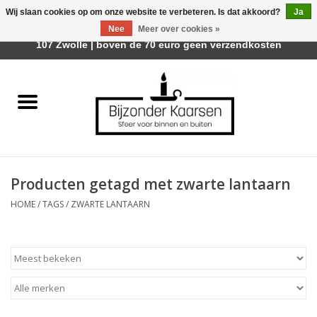
Wij slaan cookies op om onze website te verbeteren. Is dat akkoord?
Ja
Afhalen is mogelijk bij Trotz Woon & Cadeau | Belvederelaan
Nee
Meer over cookies »
0 Artikelen - €0,00
107 Zwolle | boven de 70 euro geen verzendkosten
Home
Räder Design Stories
Kaarsen
Producten getagd met zwarte lantaarn
Geurkaarsen
HOME
/
TAGS
/
ZWARTE LANTAARN
Tafelhaarden
Sfeer voor Buiten
Kaarsenhouders