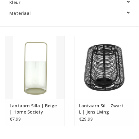
Kleur
LED Kaarsen
Materiaal
Kaarsen accessoires
Relatiegeschenken & Bedankjes
Huisparfums
Sale
Blog
Lantaarn Silla | Beige
Lantaarn Sil | Zwart |
| Home Society
L | Jens Living
Merken
€7,99
€29,99