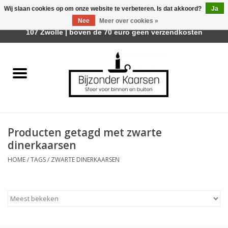
Wij slaan cookies op om onze website te verbeteren. Is dat akkoord?
Ja
Afhalen is mogelijk bij Trotz Woon & Cadeau | Belvederelaan
Nee
Meer over cookies »
0 Artikelen - €0,00
107 Zwolle | boven de 70 euro geen verzendkosten
Home
Räder Design Stories
Kaarsen
Producten getagd met zwarte
Geurkaarsen
dinerkaarsen
HOME
/
TAGS
/
ZWARTE DINERKAARSEN
Tafelhaarden
Sfeer voor Buiten
Kaarsenhouders