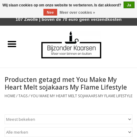
Wij slaan cookies op om onze website te verbeteren. Is dat akkoord?
Ja
Afhalen is mogelijk bij Trotz Woon & Cadeau | Belvederelaan
Nee
Meer over cookies »
0 Artikelen - €0,00
107 Zwolle | boven de 70 euro geen verzendkosten
Home
Räder Design Stories
Kaarsen
Producten getagd met You Make My
Geurkaarsen
Heart Melt sojakaars My Flame Lifestyle
HOME
/
TAGS
/
YOU MAKE MY HEART MELT SOJAKAARS MY FLAME LIFESTYLE
Tafelhaarden
Sfeer voor Buiten
Kaarsenhouders