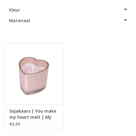
Kleur
LED Kaarsen
Materiaal
Kaarsen accessoires
Relatiegeschenken & Bedankjes
Huisparfums
Sale
Blog
Sojakaars | You make
Merken
my heart melt | My
flame
€9,99